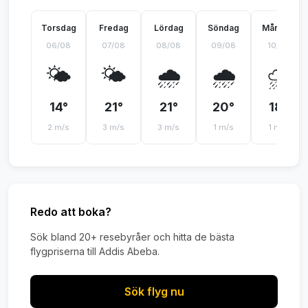
Torsdag
Fredag
Lördag
Söndag
Måndag
06/08
07/08
08/08
09/08
10/08
🌤️
🌤️
🌧️
🌧️
⛈️
14°
21°
21°
20°
18°
2 m/s
3 m/s
3 m/s
1 m/s
1 m/s
Redo att boka?
Sök bland 20+ resebyråer och hitta de bästa
flygpriserna till Addis Abeba.
Sök flyg nu