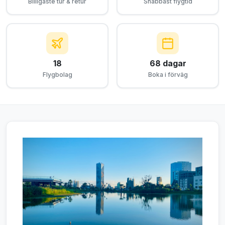
Billigaste tur & retur
Snabbast flygtid
18
68 dagar
Flygbolag
Boka i förväg