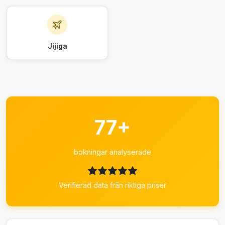
Jijiga
77+
bokningar analyserade
Verifierad data från riktiga priser