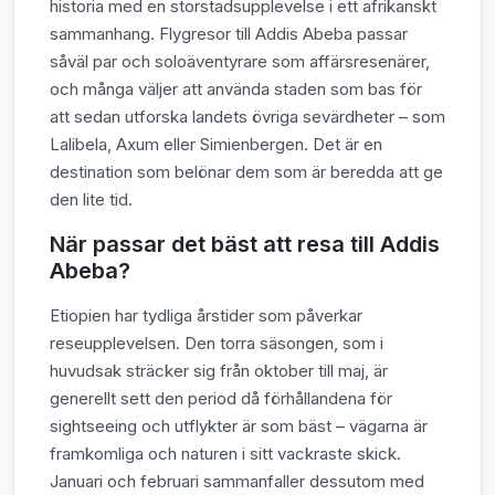
historia med en storstadsupplevelse i ett afrikanskt
sammanhang. Flygresor till Addis Abeba passar
såväl par och soloäventyrare som affärsresenärer,
och många väljer att använda staden som bas för
att sedan utforska landets övriga sevärdheter – som
Lalibela, Axum eller Simienbergen. Det är en
destination som belönar dem som är beredda att ge
den lite tid.
När passar det bäst att resa till Addis
Abeba?
Etiopien har tydliga årstider som påverkar
reseupplevelsen. Den torra säsongen, som i
huvudsak sträcker sig från oktober till maj, är
generellt sett den period då förhållandena för
sightseeing och utflykter är som bäst – vägarna är
framkomliga och naturen i sitt vackraste skick.
Januari och februari sammanfaller dessutom med