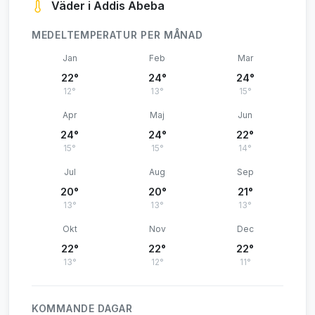
Väder i Addis Abeba
MEDELTEMPERATUR PER MÅNAD
Jan
Feb
Mar
22°
24°
24°
12°
13°
15°
Apr
Maj
Jun
24°
24°
22°
15°
15°
14°
Jul
Aug
Sep
20°
20°
21°
13°
13°
13°
Okt
Nov
Dec
22°
22°
22°
13°
12°
11°
KOMMANDE DAGAR