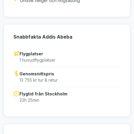
Undvik helger och högsäsong
Snabbfakta Addis Abeba
Flygplatser
1 huvudflygplatser
Genomsnittspris
13 755 kr tur & retur
Flygtid från Stockholm
22h 25min