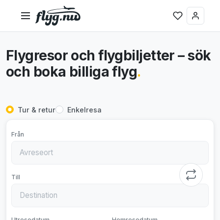
Flygresor och flygbiljetter – sök
och boka billiga flyg
.
Tur & retur
Enkelresa
Från
Till
Utresedatum
Hemresedatum