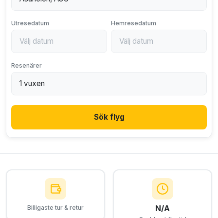
Utresedatum
Hemresedatum
Resenärer
Sök flyg
N/A
Billigaste tur & retur