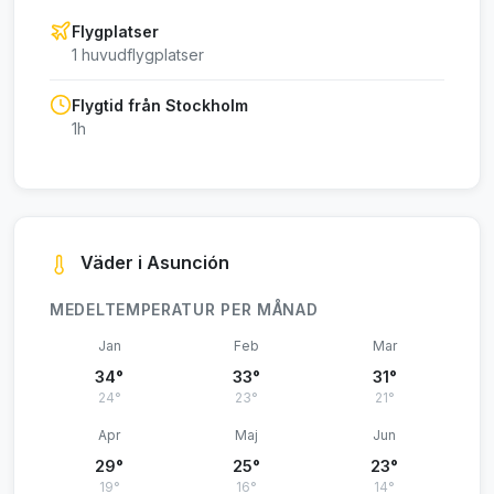
Flygplatser
1 huvudflygplatser
Flygtid från Stockholm
1h
Väder i Asunción
MEDELTEMPERATUR PER MÅNAD
Jan
Feb
Mar
34°
33°
31°
24°
23°
21°
Apr
Maj
Jun
29°
25°
23°
19°
16°
14°