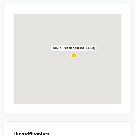
Silvio Pettirossi Intl (ASU)
Huvudflygplats