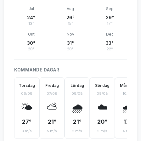
Jul
Aug
Sep
24°
26°
29°
13°
15°
17°
Okt
Nov
Dec
30°
31°
33°
20°
20°
22°
KOMMANDE DAGAR
Torsdag
Fredag
Lördag
Söndag
Måndag
06/08
07/08
08/08
09/08
10/08
🌤️
⛅
🌧️
☁️
🌧️
27°
21°
21°
20°
17°
3 m/s
5 m/s
2 m/s
5 m/s
4 m/s