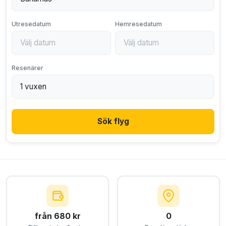
Utresedatum
Hemresedatum
Resenärer
Sök flyg
från 680 kr
0