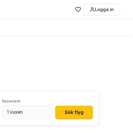
Logga in
Resenärer
Sök flyg