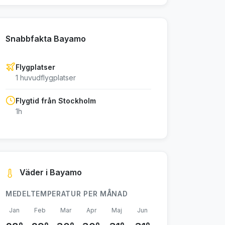
Snabbfakta Bayamo
Flygplatser
1 huvudflygplatser
Flygtid från Stockholm
1h
Väder i Bayamo
MEDELTEMPERATUR PER MÅNAD
Jan
Feb
Mar
Apr
Maj
Jun