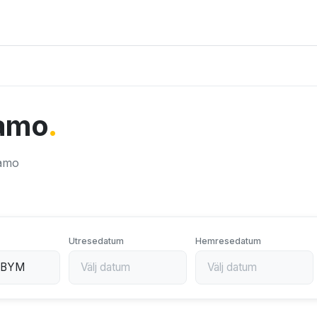
ayamo
.
yamo
Utresedatum
Hemresedatum