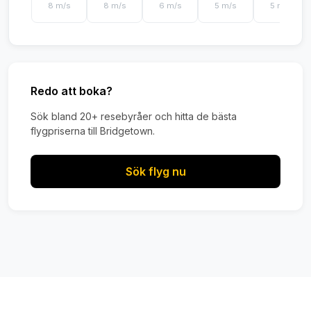
8 m/s
8 m/s
6 m/s
5 m/s
5 m/s
Redo att boka?
Sök bland 20+ resebyråer och hitta de bästa
flygpriserna till Bridgetown.
Sök flyg nu