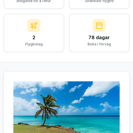
Billigaste tur & retur
Snabbast flygtid
2
78 dagar
Flygbolag
Boka i förväg