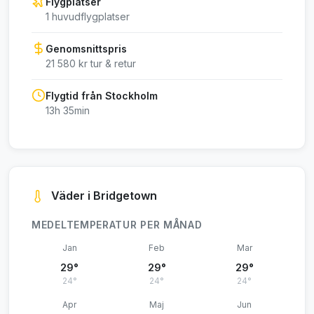
Flygplatser
1 huvudflygplatser
Genomsnittspris
21 580 kr tur & retur
Flygtid från Stockholm
13h 35min
Väder i Bridgetown
MEDELTEMPERATUR PER MÅNAD
Jan
Feb
Mar
29°
29°
29°
24°
24°
24°
Apr
Maj
Jun