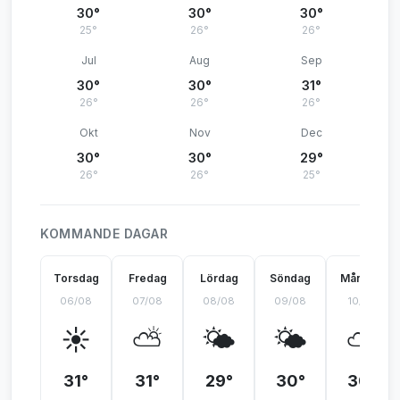
30°
30°
30°
25°
26°
26°
Jul
Aug
Sep
30°
30°
31°
26°
26°
26°
Okt
Nov
Dec
30°
30°
29°
26°
26°
25°
KOMMANDE DAGAR
Torsdag
Fredag
Lördag
Söndag
Måndag
06/08
07/08
08/08
09/08
10/08
☀️
⛅
🌤️
🌤️
⛅
31°
31°
29°
30°
30°