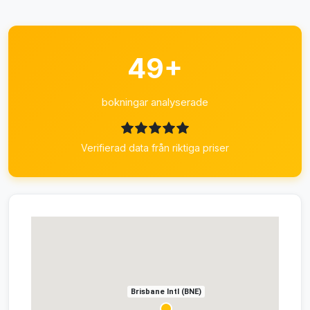
49+
bokningar analyserade
Verifierad data från riktiga priser
Brisbane Intl (BNE)