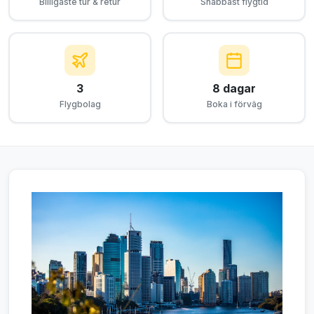
Billigaste tur & retur
Snabbast flygtid
3
8 dagar
Flygbolag
Boka i förväg