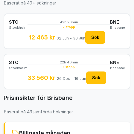
Baserat på 49+ sökningar
STO
BNE
42h 20min
2 stopp
Stockholm
Brisbane
12 465 kr
Sök
02 Jun - 30 Jun
STO
BNE
22h 40min
1 stopp
Stockholm
Brisbane
33 560 kr
Sök
26 Dec - 16 Jan
Prisinsikter för Brisbane
Baserat på 49 jämförda bokningar
Billigaste månaden