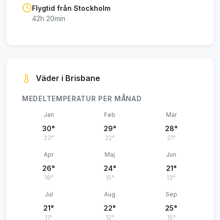
Flygtid från Stockholm
42h 20min
Väder i Brisbane
MEDELTEMPERATUR PER MÅNAD
Jan
Feb
Mar
30°
29°
28°
23°
22°
21°
Apr
Maj
Jun
26°
24°
21°
18°
15°
13°
Jul
Aug
Sep
21°
22°
25°
11°
12°
15°