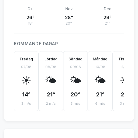
Okt
Nov
Dec
26°
28°
29°
18°
20°
21°
KOMMANDE DAGAR
Fredag
Lördag
Söndag
Måndag
Tisdag
07/08
08/08
09/08
10/08
11/08
☀️
🌤️
🌤️
🌤️
☀️
14°
21°
20°
21°
21°
3 m/s
2 m/s
3 m/s
6 m/s
3 m/s