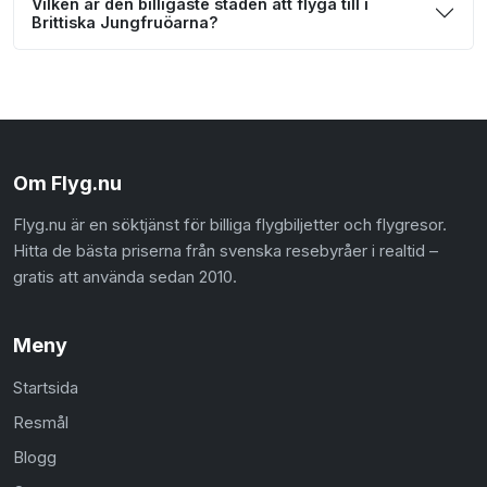
Vilken är den billigaste staden att flyga till i
Brittiska Jungfruöarna?
Om Flyg.nu
Flyg.nu är en söktjänst för billiga flygbiljetter och flygresor.
Hitta de bästa priserna från svenska resebyråer i realtid –
gratis att använda sedan 2010.
Meny
Startsida
Resmål
Blogg