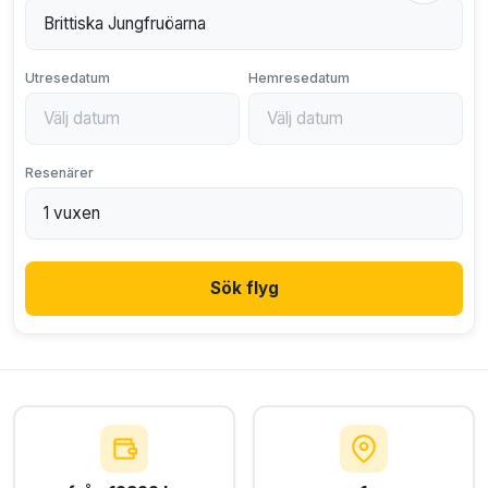
Utresedatum
Hemresedatum
Resenärer
Sök flyg