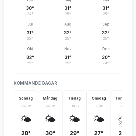
30°
31°
31°
24°
25°
25°
Jul
Aug
Sep
31°
32°
32°
25°
25°
25°
Okt
Nov
Dec
32°
31°
30°
25°
25°
24°
KOMMANDE DAGAR
Söndag
Måndag
Tisdag
Onsdag
Torsdag
09/08
10/08
11/08
12/08
13/08
🌤️
🌤️
🌤️
🌤️
⛈️
28°
30°
29°
27°
27°