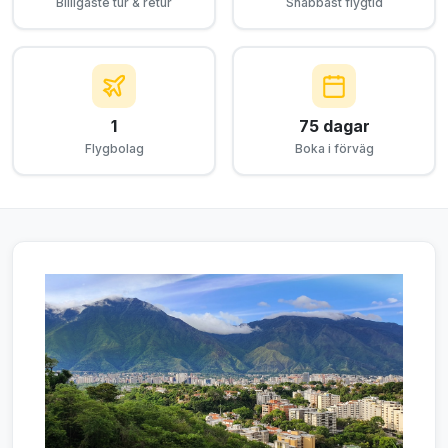
Billigaste tur & retur
Snabbast flygtid
1
75 dagar
Flygbolag
Boka i förväg