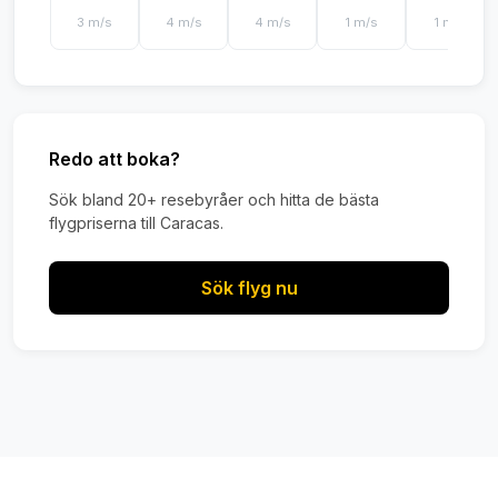
3 m/s
4 m/s
4 m/s
1 m/s
1 m/s
Redo att boka?
Sök bland 20+ resebyråer och hitta de bästa
flygpriserna till Caracas.
Sök flyg nu