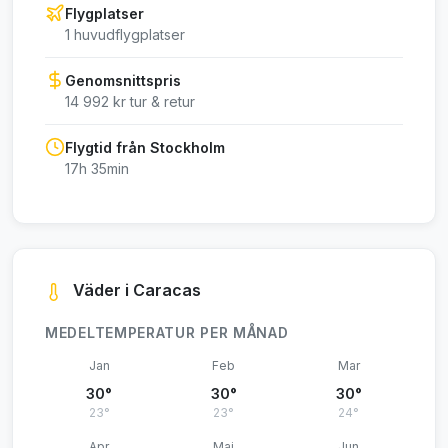
Flygplatser
1 huvudflygplatser
Genomsnittspris
14 992 kr tur & retur
Flygtid från Stockholm
17h 35min
Väder i Caracas
MEDELTEMPERATUR PER MÅNAD
Jan
Feb
Mar
30°
30°
30°
23°
23°
24°
Apr
Maj
Jun