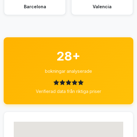
Barcelona
Valencia
28+
bokningar analyserade
Verifierad data från riktiga priser