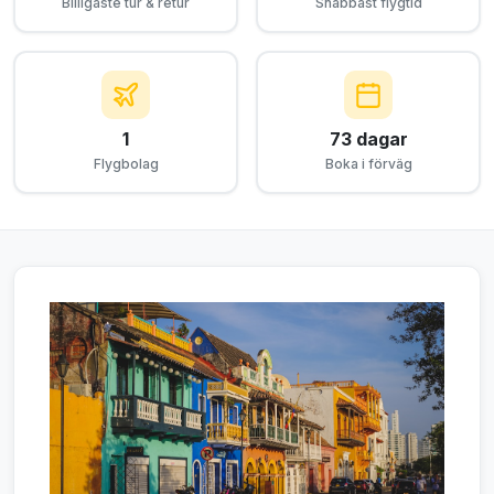
Billigaste tur & retur
Snabbast flygtid
1
73 dagar
Flygbolag
Boka i förväg