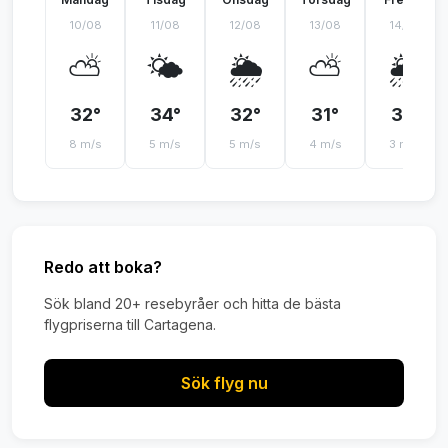
10/08
11/08
12/08
13/08
14/08
⛅
🌤️
🌦️
⛅
🌦️
32°
34°
32°
31°
31°
8 m/s
5 m/s
5 m/s
4 m/s
3 m/s
Redo att boka?
Sök bland 20+ resebyråer och hitta de bästa
flygpriserna till Cartagena.
Sök flyg nu