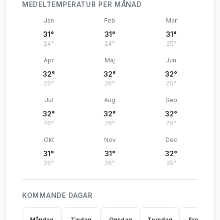
MEDELTEMPERATUR PER MÅNAD
Jan
Feb
Mar
31°
31°
31°
24°
24°
25°
Apr
Maj
Jun
32°
32°
32°
26°
26°
26°
Jul
Aug
Sep
32°
32°
32°
26°
26°
26°
Okt
Nov
Dec
31°
31°
32°
26°
26°
25°
KOMMANDE DAGAR
Måndag
Tisdag
Onsdag
Torsdag
Fredag