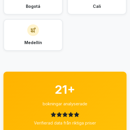
Bogotá
Cali
Medellín
21+
bokningar analyserade
Verifierad data från riktiga priser