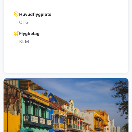
Huvudflygplats
CTG
Flygbolag
KLM