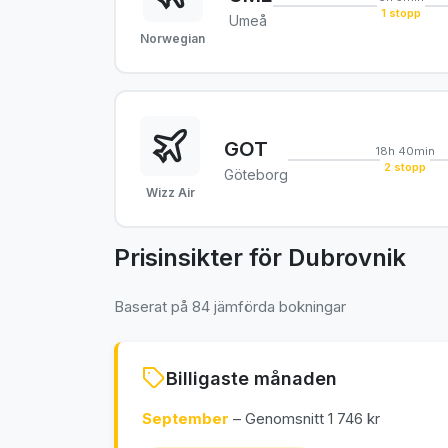
1 stopp
Umeå
Norwegian
GOT
18h 40min
2 stopp
Göteborg
Wizz Air
Prisinsikter för Dubrovnik
Baserat på 84 jämförda bokningar
Billigaste månaden
September
– Genomsnitt 1 746 kr