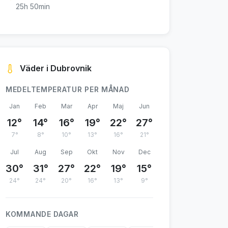
25h 50min
Väder i Dubrovnik
MEDELTEMPERATUR PER MÅNAD
Jan
Feb
Mar
Apr
Maj
Jun
12°
14°
16°
19°
22°
27°
7°
8°
10°
13°
16°
21°
Jul
Aug
Sep
Okt
Nov
Dec
30°
31°
27°
22°
19°
15°
24°
24°
20°
16°
13°
9°
KOMMANDE DAGAR