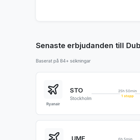
Senaste erbjudanden till Du
Baserat på 84+ sökningar
STO
25h 50min
1 stopp
Stockholm
Ryanair
UME
6h 5min