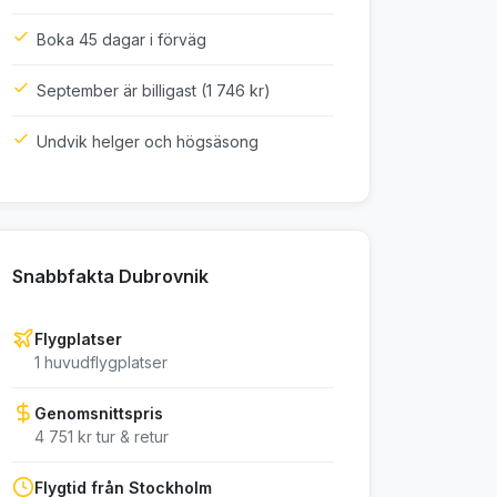
Boka 45 dagar i förväg
September är billigast (1 746 kr)
Undvik helger och högsäsong
Snabbfakta Dubrovnik
Flygplatser
1 huvudflygplatser
Genomsnittspris
4 751 kr tur & retur
Flygtid från Stockholm