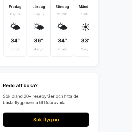
Fredag
Lördag
Söndag
Måndag
Tisdag
On
07/08
08/08
09/08
10/08
11/08
12
🌤️
🌤️
🌤️
☀️
🌤️
34°
36°
34°
33°
33°
3
3 m/s
4 m/s
4 m/s
2 m/s
2 m/s
3 
Redo att boka?
Sök bland 20+ resebyråer och hitta de
bästa flygpriserna till Dubrovnik.
Sök flyg nu