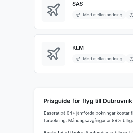
SAS
Med mellanlandning
KLM
Med mellanlandning
Prisguide för flyg till Dubrovnik
Baserat på 84+ jämförda bokningar kostar fly
förbokning. Måndagsavgångar är 88% billigar
Bästa tid att boka:
September är billigast (1 