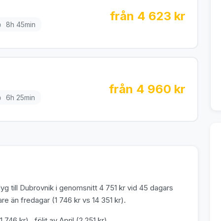
från 4 623 kr
8h 45min
från 4 960 kr
6h 25min
g till Dubrovnik i genomsnitt 4 751 kr vid 45 dagars
e än fredagar (1 746 kr vs 14 351 kr).
746 kr) , följt av April (2 251 kr) .