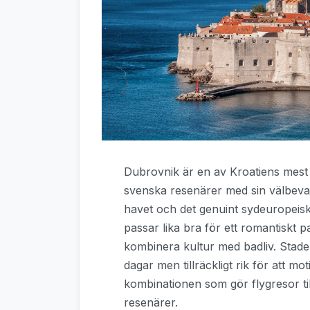
Dubrovnik är en av Kroatiens mest 
svenska resenärer med sin välbevar
havet och det genuint sydeuropeiska
passar lika bra för ett romantiskt p
kombinera kultur med badliv. Stad
dagar men tillräckligt rik för att mo
kombinationen som gör flygresor t
resenärer.