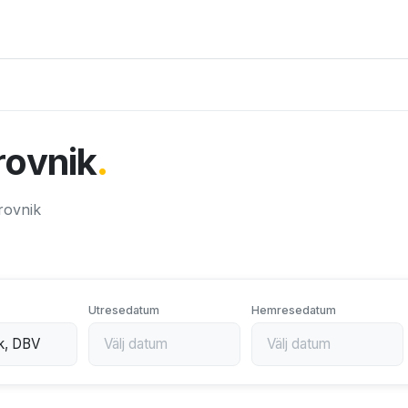
brovnik
.
brovnik
Utresedatum
Hemresedatum