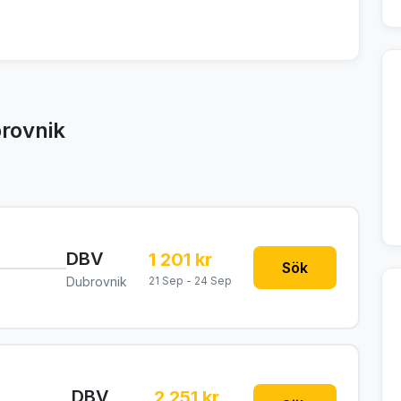
brovnik
DBV
1 201 kr
Sök
Dubrovnik
21 Sep - 24 Sep
DBV
2 251 kr