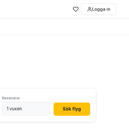
Logga in
Resenärer
Sök flyg