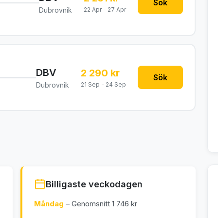
Sök
Dubrovnik
22 Apr - 27 Apr
DBV
2 290 kr
Sök
Dubrovnik
21 Sep - 24 Sep
Billigaste veckodagen
Måndag
– Genomsnitt 1 746 kr