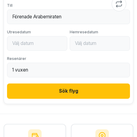
Till
Utresedatum
Hemresedatum
Resenärer
Sök flyg