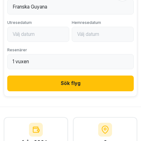
Utresedatum
Hemresedatum
Resenärer
Sök flyg