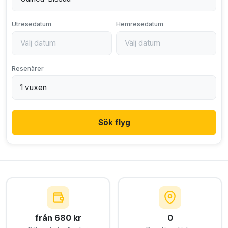
Utresedatum
Hemresedatum
Resenärer
Sök flyg
från 680 kr
0