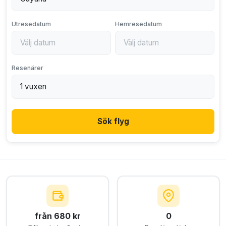
Utresedatum
Hemresedatum
Resenärer
Sök flyg
från 680 kr
0