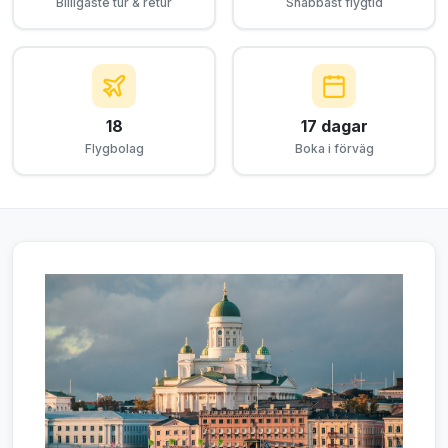
Billigaste tur & retur
Snabbast flygtid
18
17 dagar
Flygbolag
Boka i förväg