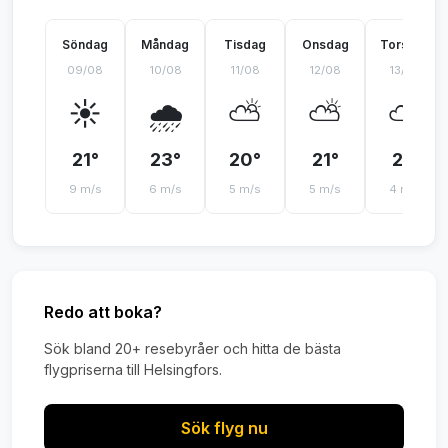
Söndag
Måndag
Tisdag
Onsdag
Torsdag
09/08
10/08
11/08
12/08
13/08
☀️
🌧️
⛅
⛅
⛅
21°
23°
20°
21°
21°
9 m/s
6 m/s
5 m/s
5 m/s
4 m/s
Redo att boka?
Sök bland 20+ resebyråer och hitta de bästa
flygpriserna till Helsingfors.
Sök flyg nu