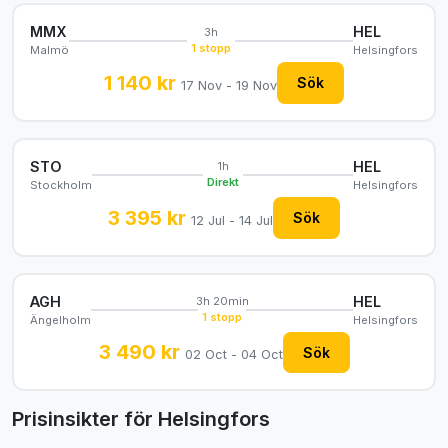
MMX
HEL
3h
1 stopp
Malmö
Helsingfors
1 140 kr
Sök
17 Nov - 19 Nov
STO
HEL
1h
Direkt
Stockholm
Helsingfors
3 395 kr
Sök
12 Jul - 14 Jul
AGH
HEL
3h 20min
1 stopp
Ängelholm
Helsingfors
3 490 kr
Sök
02 Oct - 04 Oct
Prisinsikter för Helsingfors