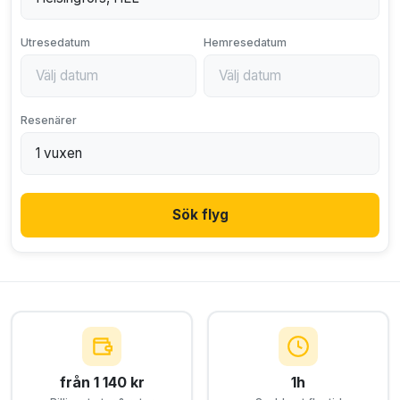
Utresedatum
Hemresedatum
Resenärer
Sök flyg
från 1 140 kr
1h