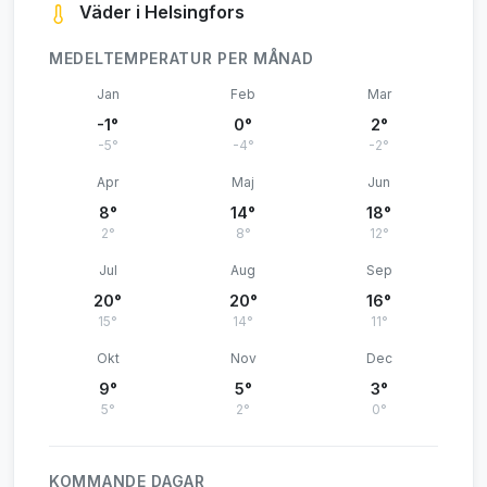
Väder i Helsingfors
MEDELTEMPERATUR PER MÅNAD
Jan
Feb
Mar
-1°
0°
2°
-5°
-4°
-2°
Apr
Maj
Jun
8°
14°
18°
2°
8°
12°
Jul
Aug
Sep
20°
20°
16°
15°
14°
11°
Okt
Nov
Dec
9°
5°
3°
5°
2°
0°
KOMMANDE DAGAR