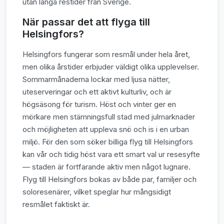
utan långa restider från Sverige.
När passar det att flyga till
Helsingfors?
Helsingfors fungerar som resmål under hela året,
men olika årstider erbjuder väldigt olika upplevelser.
Sommarmånaderna lockar med ljusa nätter,
uteserveringar och ett aktivt kulturliv, och är
högsäsong för turism. Höst och vinter ger en
mörkare men stämningsfull stad med julmarknader
och möjligheten att uppleva snö och is i en urban
miljö. För den som söker billiga flyg till Helsingfors
kan vår och tidig höst vara ett smart val ur resesyfte
— staden är fortfarande aktiv men något lugnare.
Flyg till Helsingfors bokas av både par, familjer och
soloresenärer, vilket speglar hur mångsidigt
resmålet faktiskt är.