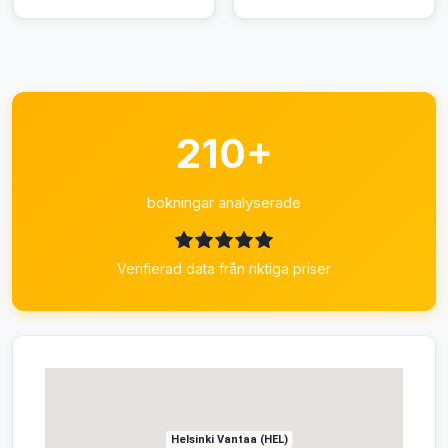
210+
bokningar analyserade
Verifierad data från riktiga priser
Helsinki Vantaa (HEL)