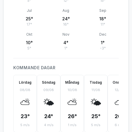
5°
12°
15°
Jul
Aug
Sep
25°
24°
18°
17°
16°
11°
Okt
Nov
Dec
10°
4°
1°
5°
1°
-3°
KOMMANDE DAGAR
Lördag
Söndag
Måndag
Tisdag
Onsdag
08/08
09/08
10/08
11/08
12/08
⛅
🌤️
⛅
🌤️
⛅
23°
24°
26°
25°
20°
5 m/s
4 m/s
1 m/s
5 m/s
6 m/s