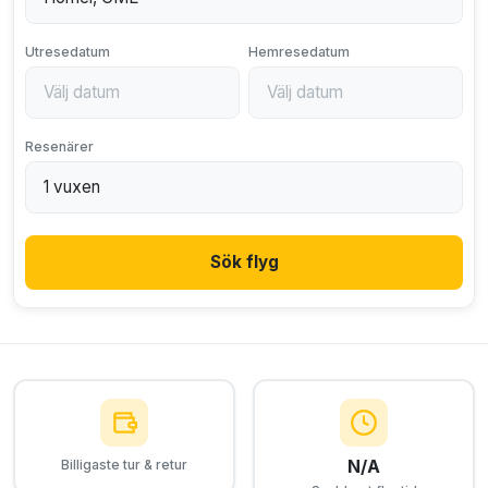
Utresedatum
Hemresedatum
Resenärer
Sök flyg
N/A
Billigaste tur & retur