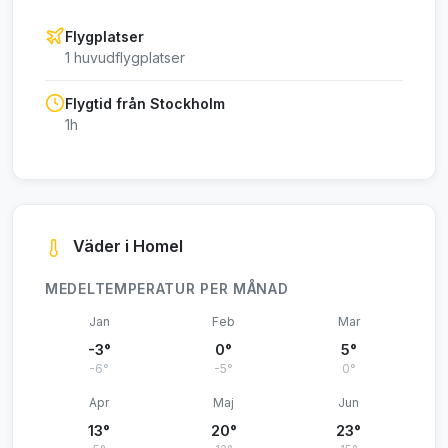
Flygplatser
1 huvudflygplatser
Flygtid från Stockholm
1h
Väder i Homel
MEDELTEMPERATUR PER MÅNAD
Jan
Feb
Mar
-3°
0°
5°
-6°
-5°
0°
Apr
Maj
Jun
13°
20°
23°