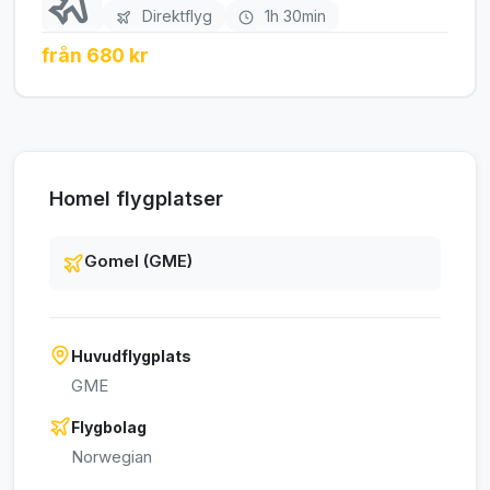
Direktflyg
1h 30min
från 680 kr
Homel flygplatser
Gomel (GME)
Huvudflygplats
GME
Flygbolag
Norwegian