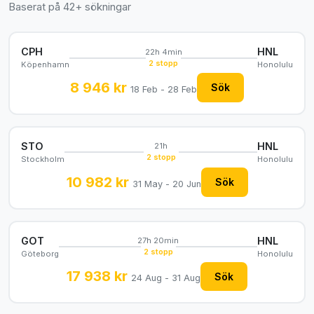
Baserat på 42+ sökningar
CPH
HNL
22h 4min
2 stopp
Köpenhamn
Honolulu
8 946 kr
Sök
18 Feb - 28 Feb
STO
HNL
21h
2 stopp
Stockholm
Honolulu
10 982 kr
Sök
31 May - 20 Jun
GOT
HNL
27h 20min
2 stopp
Göteborg
Honolulu
17 938 kr
Sök
24 Aug - 31 Aug