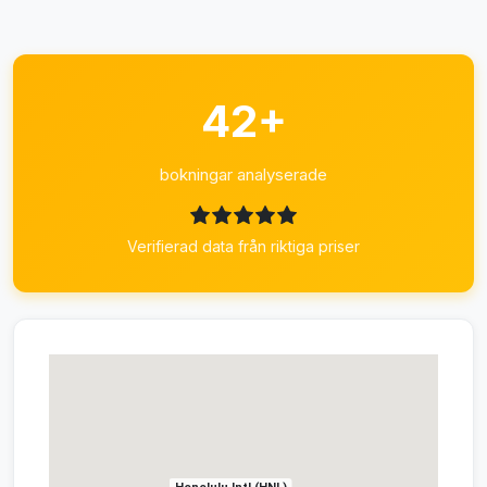
42+
bokningar analyserade
Verifierad data från riktiga priser