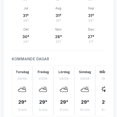
Jul
Aug
Sep
31°
31°
31°
24°
25°
24°
Okt
Nov
Dec
30°
28°
27°
24°
23°
21°
KOMMANDE DAGAR
Torsdag
Fredag
Lördag
Söndag
Måndag
06/08
07/08
08/08
09/08
10/08
⛅
⛅
⛅
⛅
🌤️
29°
29°
29°
29°
29°
9 m/s
8 m/s
9 m/s
10 m/s
8 m/s