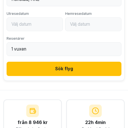
Utresedatum
Hemresedatum
Resenärer
Sök flyg
från 8 946 kr
22h 4min