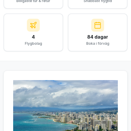
Billigaste tur & retur
Snabbast flygtid
4
84 dagar
Flygbolag
Boka i förväg