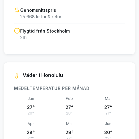
Genomsnittspris
25 668 kr tur & retur
Flygtid från Stockholm
21h
Väder i Honolulu
MEDELTEMPERATUR PER MÅNAD
Jan
Feb
Mar
27°
27°
27°
20°
20°
21°
Apr
Maj
Jun
28°
29°
30°
22°
22°
23°