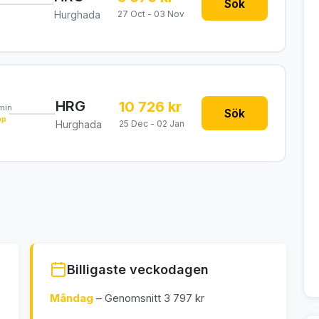
Sök
Hurghada
27 Oct - 03 Nov
HRG
10 726 kr
min
Sök
pp
Hurghada
25 Dec - 02 Jan
Billigaste veckodagen
Måndag
– Genomsnitt 3 797 kr