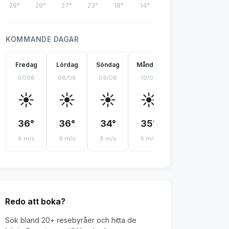
29°
29°
27°
23°
18°
14°
KOMMANDE DAGAR
Fredag
Lördag
Söndag
Måndag
Tisdag
On
07/08
08/08
09/08
10/08
11/08
12
☀️
☀️
☀️
☀️
☀️
36°
36°
34°
35°
36°
3
8 m/s
9 m/s
8 m/s
5 m/s
3 m/s
4 
Redo att boka?
Sök bland 20+ resebyråer och hitta de