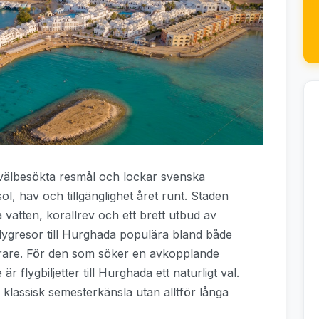
välbesökta resmål och lockar svenska
l, hav och tillgänglighet året runt. Staden
a vatten, korallrev och ett brett utbud av
r flygresor till Hurghada populära bland både
irare. För den som söker en avkopplande
r flygbiljetter till Hurghada ett naturligt val.
 klassisk semesterkänsla utan alltför långa