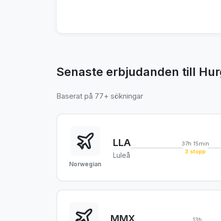
Senaste erbjudanden till Hu
Baserat på 77+ sökningar
LLA
37h 15min
3 stopp
Luleå
Norwegian
MMX
13h