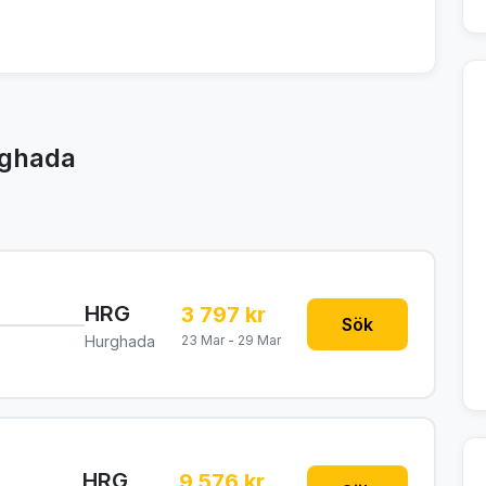
rghada
HRG
3 797 kr
Sök
Hurghada
23 Mar - 29 Mar
HRG
9 576 kr