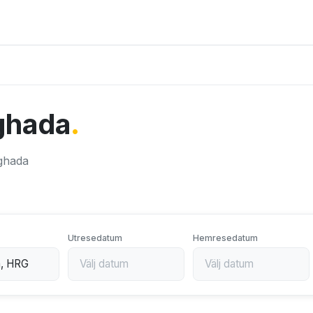
urghada
.
rghada
Utresedatum
Hemresedatum