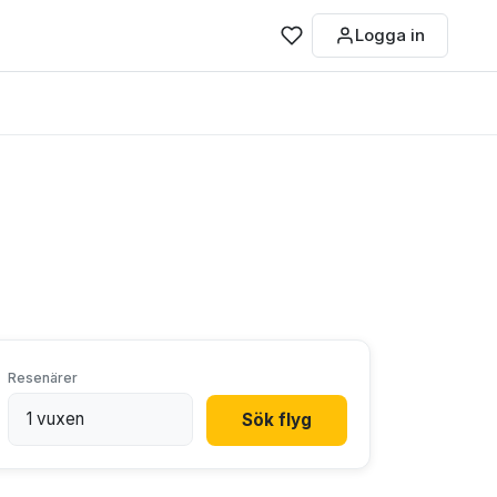
Logga in
Resenärer
Sök flyg