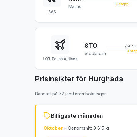
2 stopp
Malmö
SAS
STO
28h 15
3 sto
Stockholm
LOT Polish Airlines
Prisinsikter för Hurghada
Baserat på 77 jämförda bokningar
Billigaste månaden
Oktober
– Genomsnitt 3 615 kr