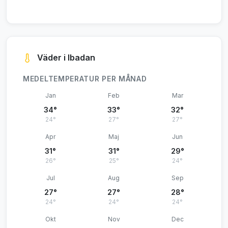
Väder i Ibadan
MEDELTEMPERATUR PER MÅNAD
Jan
Feb
Mar
34°
33°
32°
24°
27°
27°
Apr
Maj
Jun
31°
31°
29°
26°
25°
24°
Jul
Aug
Sep
27°
27°
28°
24°
24°
24°
Okt
Nov
Dec