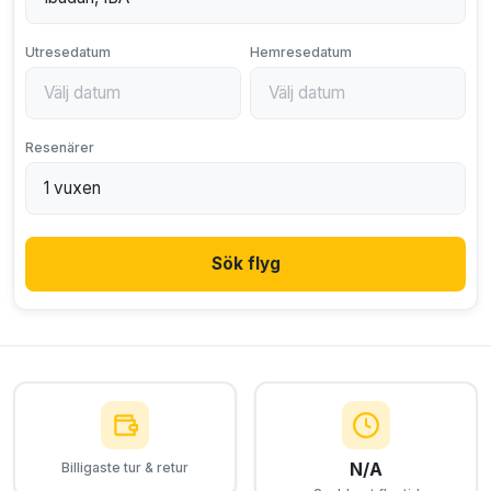
Utresedatum
Hemresedatum
Resenärer
Sök flyg
N/A
Billigaste tur & retur