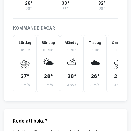
28°
30°
32°
25°
27°
25°
KOMMANDE DAGAR
Lördag
Söndag
Måndag
Tisdag
Onsdag
08/08
09/08
10/08
11/08
12/08
⛈️
🌤️
⛅
☁️
⛈️
27°
28°
28°
26°
27°
4 m/s
3 m/s
3 m/s
3 m/s
3 m/s
Redo att boka?