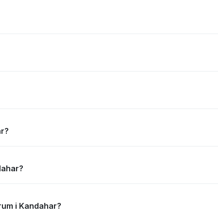
ar?
ndahar?
ntrum i Kandahar?