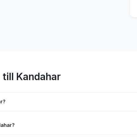
 till Kandahar
ar?
ndahar?