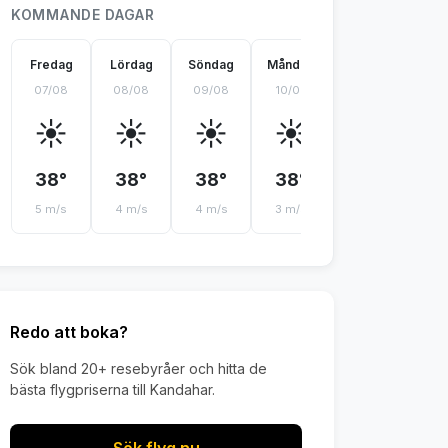
KOMMANDE DAGAR
Fredag
Lördag
Söndag
Måndag
Tisdag
On
07/08
08/08
09/08
10/08
11/08
12
☀️
☀️
☀️
☀️
☀️
38°
38°
38°
38°
39°
4
5 m/s
4 m/s
4 m/s
3 m/s
4 m/s
4 
Redo att boka?
Sök bland 20+ resebyråer och hitta de
bästa flygpriserna till Kandahar.
Sök flyg nu