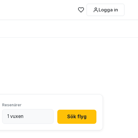
Logga in
Resenärer
Sök flyg