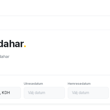
ndahar
.
ndahar
Utresedatum
Hemresedatum