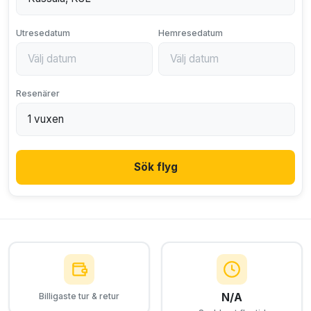
Utresedatum
Hemresedatum
Resenärer
Sök flyg
N/A
Billigaste tur & retur