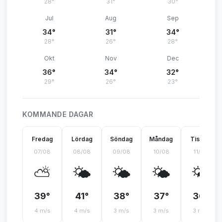
28°
31°
30°
Jul
Aug
Sep
34°
31°
34°
28°
26°
28°
Okt
Nov
Dec
36°
34°
32°
29°
26°
23°
KOMMANDE DAGAR
Fredag
Lördag
Söndag
Måndag
Tisdag
07/08
08/08
09/08
10/08
11/08
⛅
🌤️
🌤️
🌤️
🌤️
39°
41°
38°
37°
36°
4 m/s
4 m/s
3 m/s
3 m/s
3 m/s