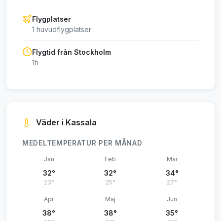
Flygplatser
1 huvudflygplatser
Flygtid från Stockholm
1h
Väder i Kassala
MEDELTEMPERATUR PER MÅNAD
Jan
Feb
Mar
32°
32°
34°
23°
25°
27°
Apr
Maj
Jun
38°
38°
35°