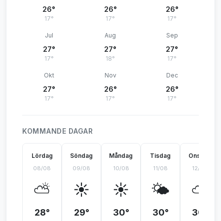
26°
26°
26°
17°
17°
17°
Jul
Aug
Sep
27°
27°
27°
17°
18°
17°
Okt
Nov
Dec
27°
26°
26°
17°
17°
17°
KOMMANDE DAGAR
Lördag
Söndag
Måndag
Tisdag
Onsdag
08/08
09/08
10/08
11/08
12/08
⛅
☀️
☀️
🌤️
⛅
28°
29°
30°
30°
30°