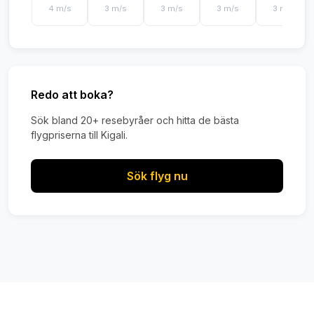
4 m/s
3 m/s
3 m/s
3 m/s
3 m/s
Redo att boka?
Sök bland 20+ resebyråer och hitta de bästa
flygpriserna till Kigali.
Sök flyg nu