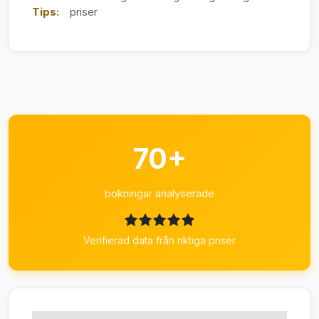
Tips:
priser
70+
bokningar analyserade
Verifierad data från riktiga priser