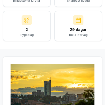
Billigaste tur & retur
Snabbast flygtid
2
29 dagar
Flygbolag
Boka i förväg