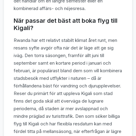
det handlar om en längre semester eller en
kombinerad affärs- och nöjesresa.
När passar det bäst att boka flyg till
Kigali?
Rwanda har ett relativt stabilt klimat året runt, men
resans syfte avgör ofta när det är läge att ge sig
iväg. Den torra säsongen, framför allt juni till
september samt en kortare period i januari och
februari, är populärast bland dem som vill kombinera
stadsbesök med utflykter i naturen – då är
förhållandena bäst för vandring och djurupplevelser.
Reser du primärt för att uppleva Kigali som stad
finns det goda skäl att överväga de lugnare
perioderna, då staden är mer avslappnad och
mindre präglad av turisttrafik. Den som söker billiga
flyg till Kigali och har flexibla resdatum kan med
fördel titta på mellansäsong, när efterfrågan är lägre