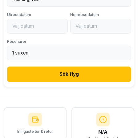
Utresedatum
Hemresedatum
Resenärer
Sök flyg
N/A
Billigaste tur & retur