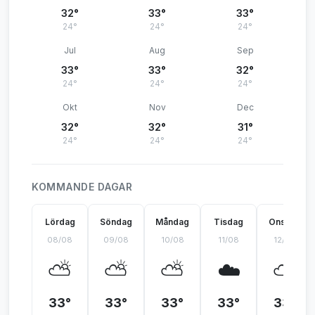
32°
33°
33°
24°
24°
24°
Jul
Aug
Sep
33°
33°
32°
24°
24°
24°
Okt
Nov
Dec
32°
32°
31°
24°
24°
24°
KOMMANDE DAGAR
Lördag
Söndag
Måndag
Tisdag
Onsdag
08/08
09/08
10/08
11/08
12/08
⛅
⛅
⛅
☁️
⛅
33°
33°
33°
33°
33°