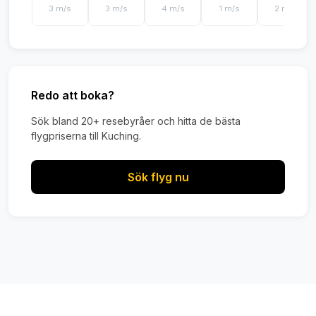
3 m/s
3 m/s
4 m/s
1 m/s
2 m/s
Redo att boka?
Sök bland 20+ resebyråer och hitta de bästa
flygpriserna till Kuching.
Sök flyg nu