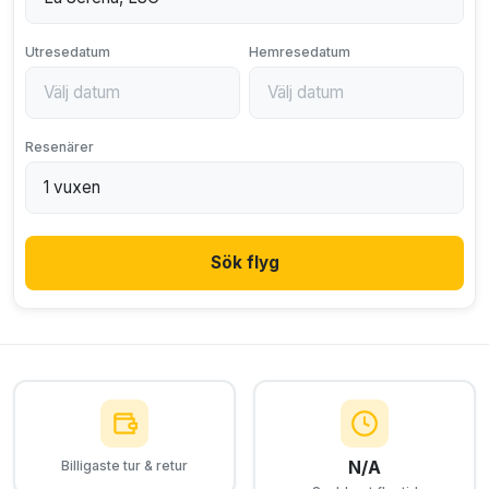
Utresedatum
Hemresedatum
Resenärer
Sök flyg
N/A
Billigaste tur & retur