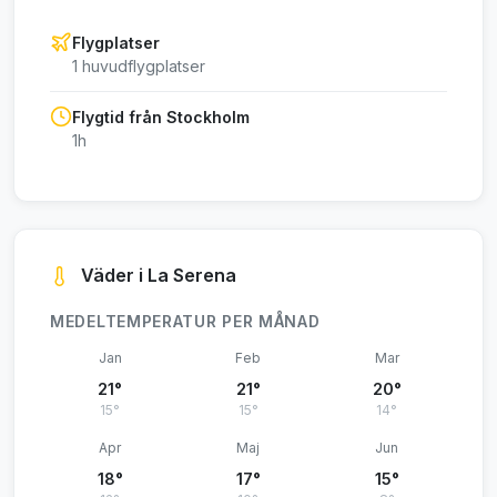
Flygplatser
1 huvudflygplatser
Flygtid från Stockholm
1h
Väder i La Serena
MEDELTEMPERATUR PER MÅNAD
Jan
Feb
Mar
21°
21°
20°
15°
15°
14°
Apr
Maj
Jun
18°
17°
15°