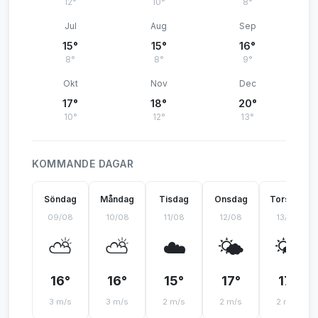
12°
10°
8°
Jul
Aug
Sep
15°
15°
16°
8°
8°
9°
Okt
Nov
Dec
17°
18°
20°
10°
12°
13°
KOMMANDE DAGAR
Söndag
Måndag
Tisdag
Onsdag
Torsdag
09/08
10/08
11/08
12/08
13/08
⛅
⛅
☁️
🌤️
🌤️
16°
16°
15°
17°
17°
3 m/s
3 m/s
2 m/s
2 m/s
2 m/s