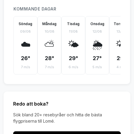
KOMMANDE DAGAR
Söndag
Måndag
Tisdag
Onsdag
Torsdag
09/08
10/08
11/08
12/08
13/08
☁️
⛅
🌤️
🌦️
🌤️
26°
28°
29°
27°
29°
7 m/s
7 m/s
6 m/s
5 m/s
4 m/s
Redo att boka?
Sök bland 20+ resebyråer och hitta de bästa
flygpriserna till Lomé.