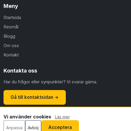
Meny
Startsida
Resmål
Blogg
Om oss
Kontakt
Kontakta oss
Har du frågor eller synpunkter? Vi svarar gärna.
Gå till kontaktsidan →
Vi använder cookies
Läs mer
© 2026 Flyg.nu ·
Om oss
·
Kontakt
·
Integritetspolicy
·
Acceptera
Anpassa
Avböj