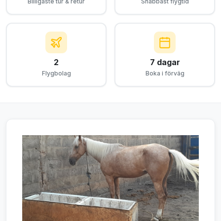
Billigaste tur & retur
Snabbast flygtid
2
7 dagar
Flygbolag
Boka i förväg