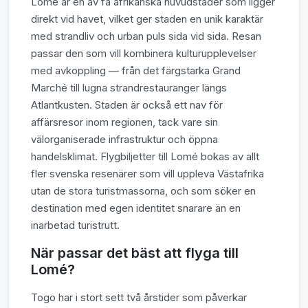
Lomé är en av få afrikanska huvudstäder som ligger
direkt vid havet, vilket ger staden en unik karaktär
med strandliv och urban puls sida vid sida. Resan
passar den som vill kombinera kulturupplevelser
med avkoppling — från det färgstarka Grand
Marché till lugna strandrestauranger längs
Atlantkusten. Staden är också ett nav för
affärsresor inom regionen, tack vare sin
välorganiserade infrastruktur och öppna
handelsklimat. Flygbiljetter till Lomé bokas av allt
fler svenska resenärer som vill uppleva Västafrika
utan de stora turistmassorna, och som söker en
destination med egen identitet snarare än en
inarbetad turistrutt.
När passar det bäst att flyga till
Lomé?
Togo har i stort sett två årstider som påverkar