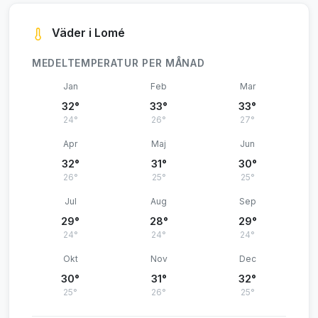
Väder i Lomé
MEDELTEMPERATUR PER MÅNAD
Jan
Feb
Mar
32°
33°
33°
24°
26°
27°
Apr
Maj
Jun
32°
31°
30°
26°
25°
25°
Jul
Aug
Sep
29°
28°
29°
24°
24°
24°
Okt
Nov
Dec
30°
31°
32°
25°
26°
25°