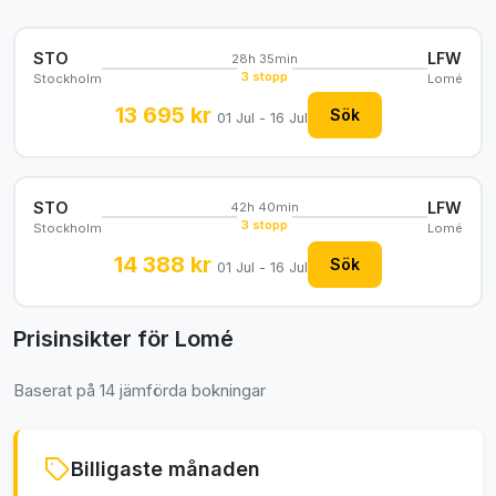
STO
LFW
28h 35min
3 stopp
Stockholm
Lomé
13 695 kr
Sök
01 Jul - 16 Jul
STO
LFW
42h 40min
3 stopp
Stockholm
Lomé
14 388 kr
Sök
01 Jul - 16 Jul
Prisinsikter för Lomé
Baserat på 14 jämförda bokningar
Billigaste månaden