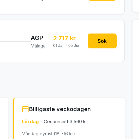
AGP
2 717 kr
n
Sök
Málaga
01 Jan - 05 Jun
Billigaste veckodagen
Lördag
– Genomsnitt 3 560 kr
Måndag dyrast (18 716 kr)