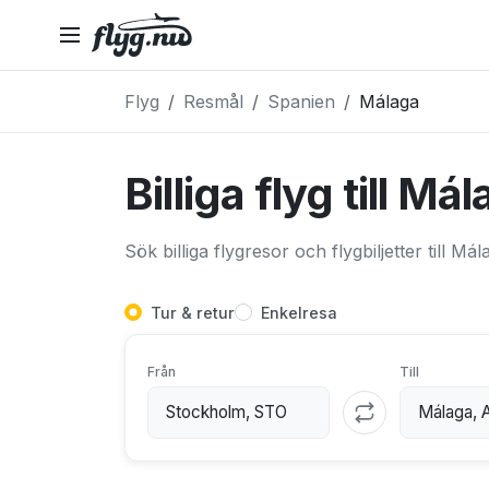
Flyg
Resmål
Spanien
Málaga
Billiga flyg till Má
Sök billiga flygresor och flygbiljetter till Mál
Tur & retur
Enkelresa
Från
Till