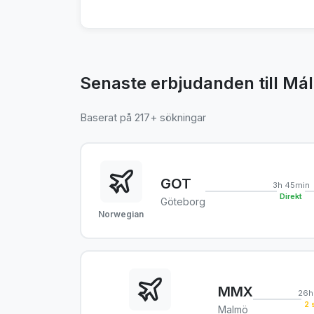
Senaste erbjudanden till Má
Baserat på 217+ sökningar
GOT
3h 45min
Direkt
Göteborg
Norwegian
MMX
26h
2 
Malmö