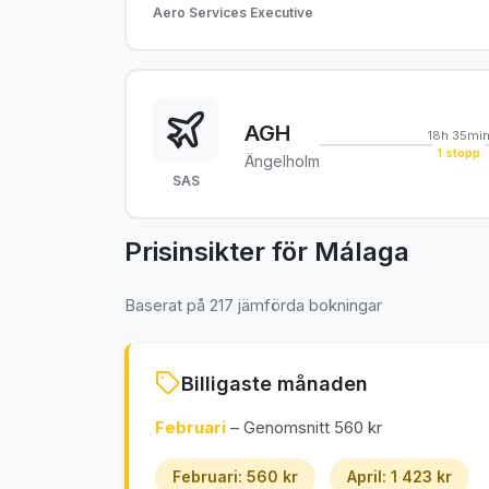
Aero Services Executive
AGH
18h 35mi
1 stopp
Ängelholm
SAS
Prisinsikter för Málaga
Baserat på 217 jämförda bokningar
Billigaste månaden
Februari
– Genomsnitt 560 kr
Februari: 560 kr
April: 1 423 kr