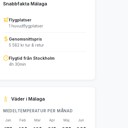
Snabbfakta Málaga
Flygplatser
1 huvudflygplatser
Genomsnittspris
5 582 kr tur & retur
Flygtid från Stockholm
4h 30min
Väder i Málaga
MEDELTEMPERATUR PER MÅNAD
Jan
Feb
Mar
Apr
Maj
Jun