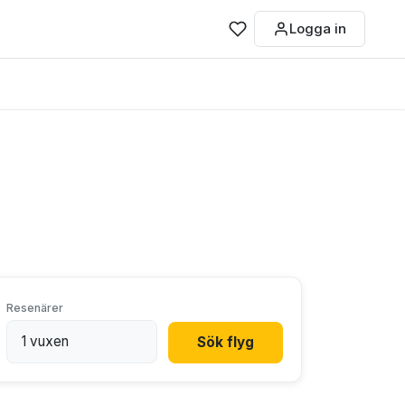
Logga in
Resenärer
Sök flyg