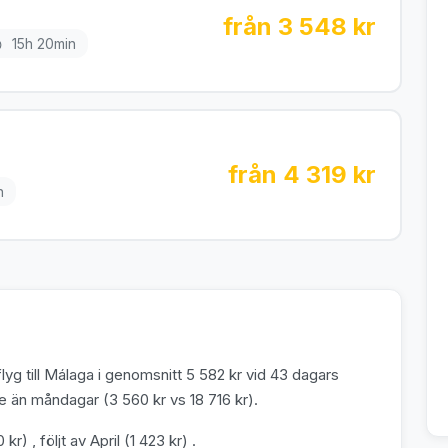
från 3 548 kr
15h 20min
från 4 319 kr
n
yg till Málaga i genomsnitt 5 582 kr vid 43 dagars
e än måndagar (3 560 kr vs 18 716 kr).
kr) , följt av April (1 423 kr) .