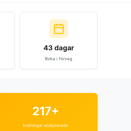
43 dagar
Boka i förväg
217+
bokningar analyserade