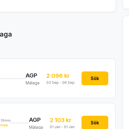
laga
AGP
2 096 kr
Sök
Málaga
03 Sep - 06 Sep
AGP
2 103 kr
 35min
Sök
stopp
Málaga
01 Jan - 01 Jan