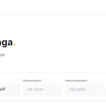
laga
.
aga
Utresedatum
Hemresedatum