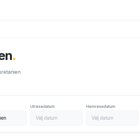
ien
.
auretanien
Utresedatum
Hemresedatum