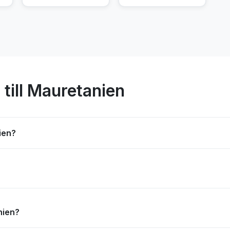
 till Mauretanien
nien?
anien?