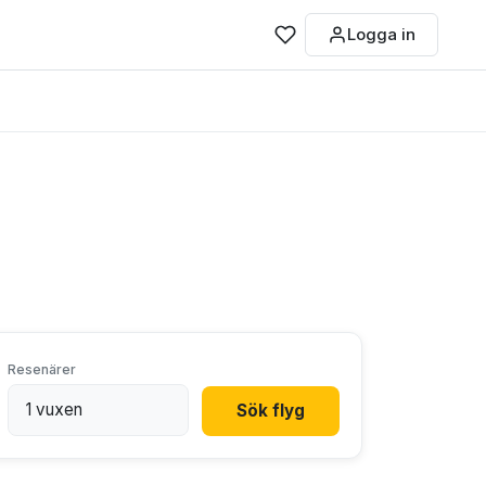
Logga in
Resenärer
Sök flyg