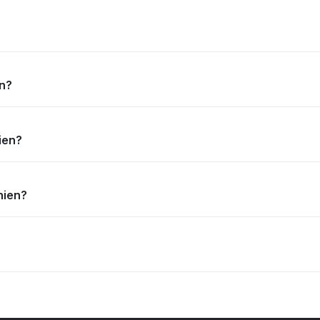
en?
nien?
anien?