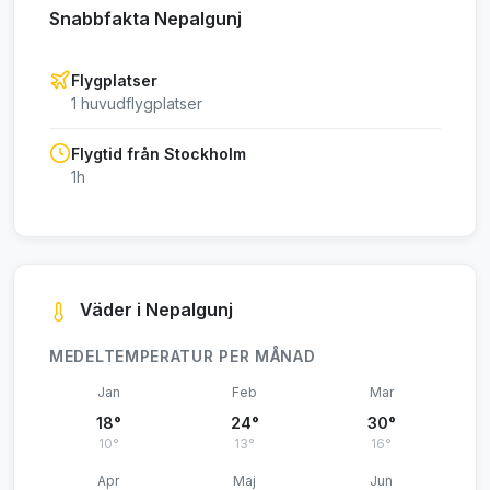
Snabbfakta Nepalgunj
Flygplatser
1 huvudflygplatser
Flygtid från Stockholm
1h
Väder i Nepalgunj
MEDELTEMPERATUR PER MÅNAD
Jan
Feb
Mar
18°
24°
30°
10°
13°
16°
Apr
Maj
Jun