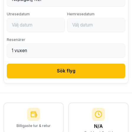
Utresedatum
Hemresedatum
Resenärer
Sök flyg
N/A
Billigaste tur & retur