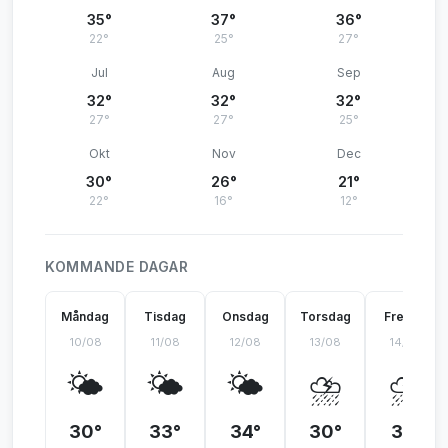
35°
37°
36°
22°
25°
27°
Jul
Aug
Sep
32°
32°
32°
27°
27°
25°
Okt
Nov
Dec
30°
26°
21°
22°
16°
12°
KOMMANDE DAGAR
Måndag
Tisdag
Onsdag
Torsdag
Fredag
10/08
11/08
12/08
13/08
14/08
🌤️
🌤️
🌤️
⛈️
⛈️
30°
33°
34°
30°
31°