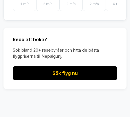
4 m/s
2 m/s
2 m/s
2 m/s
0 m/s
Redo att boka?
Sök bland 20+ resebyråer och hitta de bästa
flygpriserna till Nepalgunj.
Sök flyg nu