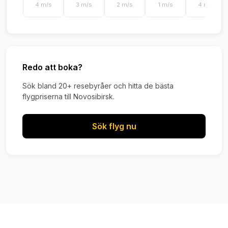
4 m/s
3 m/s
2 m/s
1 m/s
4 m/s
Redo att boka?
Sök bland 20+ resebyråer och hitta de bästa
flygpriserna till Novosibirsk.
Sök flyg nu