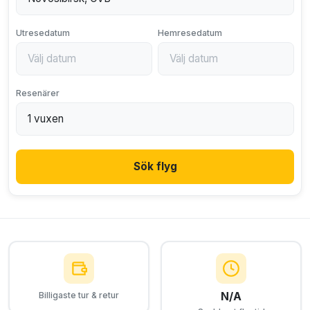
Utresedatum
Hemresedatum
Resenärer
Sök flyg
N/A
Billigaste tur & retur