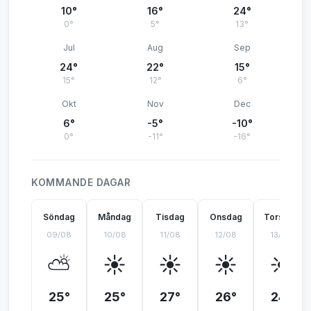
10°
16°
24°
0°
5°
13°
Jul
Aug
Sep
24°
22°
15°
15°
12°
6°
Okt
Nov
Dec
6°
-5°
-10°
0°
-11°
-16°
KOMMANDE DAGAR
Söndag
Måndag
Tisdag
Onsdag
Torsdag
09/08
10/08
11/08
12/08
13/08
⛅
☀️
☀️
☀️
☀️
25°
25°
27°
26°
24°