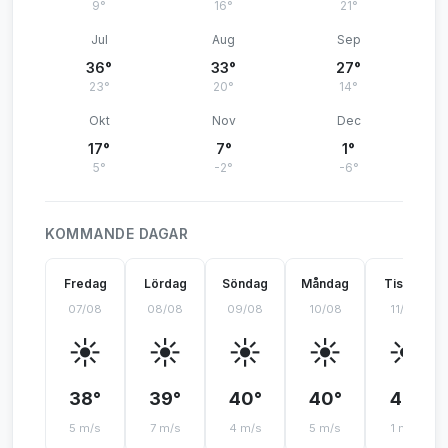
9°
16°
21°
Jul
Aug
Sep
36°
33°
27°
23°
20°
14°
Okt
Nov
Dec
17°
7°
1°
5°
-2°
-6°
KOMMANDE DAGAR
Fredag
Lördag
Söndag
Måndag
Tisdag
07/08
08/08
09/08
10/08
11/08
☀️
☀️
☀️
☀️
☀️
38°
39°
40°
40°
42°
5 m/s
7 m/s
4 m/s
5 m/s
1 m/s