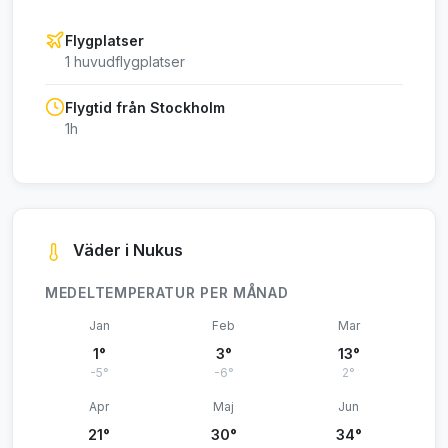
Flygplatser
1 huvudflygplatser
Flygtid från Stockholm
1h
Väder i Nukus
MEDELTEMPERATUR PER MÅNAD
Jan
Feb
Mar
1°
3°
13°
-5°
-6°
2°
Apr
Maj
Jun
21°
30°
34°