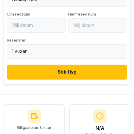
Utresedatum
Hemresedatum
Resenärer
Sök flyg
N/A
Billigaste tur & retur