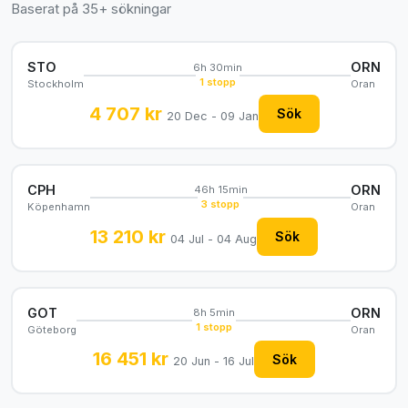
Baserat på 35+ sökningar
STO
ORN
6h 30min
1 stopp
Stockholm
Oran
4 707 kr
Sök
20 Dec - 09 Jan
CPH
ORN
46h 15min
3 stopp
Köpenhamn
Oran
13 210 kr
Sök
04 Jul - 04 Aug
GOT
ORN
8h 5min
1 stopp
Göteborg
Oran
16 451 kr
Sök
20 Jun - 16 Jul