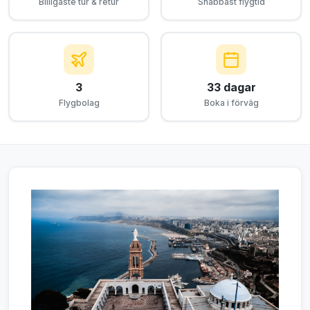
Billigaste tur & retur
Snabbast flygtid
3
33 dagar
Flygbolag
Boka i förväg