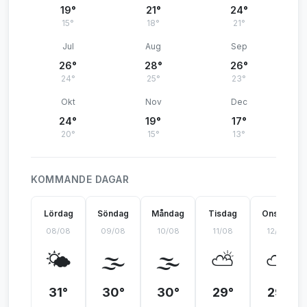
19°
21°
24°
15°
18°
21°
Jul
Aug
Sep
26°
28°
26°
24°
25°
23°
Okt
Nov
Dec
24°
19°
17°
20°
15°
13°
KOMMANDE DAGAR
Lördag
Söndag
Måndag
Tisdag
Onsdag
08/08
09/08
10/08
11/08
12/08
🌤️
🌫️
🌫️
⛅
⛅
31°
30°
30°
29°
29°