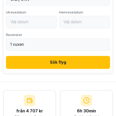
Utresedatum
Hemresedatum
Resenärer
Sök flyg
från 4 707 kr
6h 30min