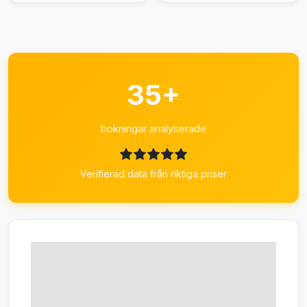
35+
bokningar analyserade
Verifierad data från riktiga priser