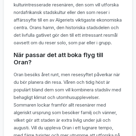
kulturintresserade resenären, den som vill utforska
nordafrikansk stadskultur eller den som reser i
affärssyfte till en av Algeriets viktigaste ekonomiska
centra. Orans hamn, den historiska stadsdelen och
det livfulla gatlivet gör den till ett intressant resmål
oavsett om du reser solo, som par eller i grupp.
När passar det att boka flyg till
Oran?
Oran besöks året runt, men resesyftet påverkar när
du bör planera din resa. Våren och tidig höst är
populärt bland dem som vill kombinera stadsliv med
behagligt klimat och utomhusupplevelser.
Sommaren lockar framför allt resenärer med
algeriskt ursprung som besöker familj och vänner,
vilket gör att staden är extra livlig under juli och
augusti. Vill du uppleva Oran i ett lugnare tempo,
med färre turister och mer utrymme att utforska på