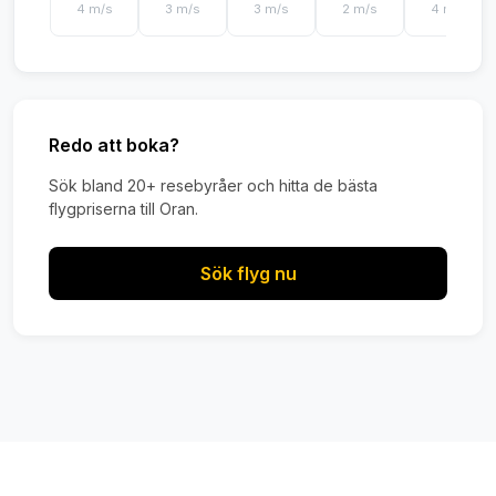
4 m/s
3 m/s
3 m/s
2 m/s
4 m/s
Redo att boka?
Sök bland 20+ resebyråer och hitta de bästa
flygpriserna till Oran.
Sök flyg nu