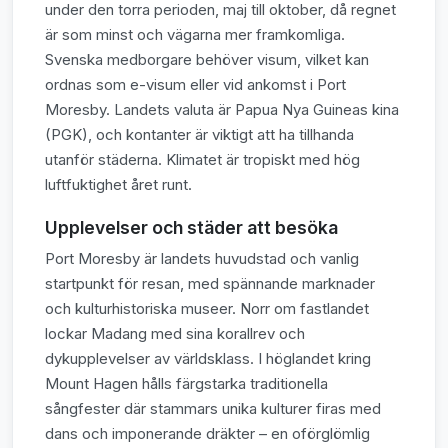
under den torra perioden, maj till oktober, då regnet
är som minst och vägarna mer framkomliga.
Svenska medborgare behöver visum, vilket kan
ordnas som e-visum eller vid ankomst i Port
Moresby. Landets valuta är Papua Nya Guineas kina
(PGK), och kontanter är viktigt att ha tillhanda
utanför städerna. Klimatet är tropiskt med hög
luftfuktighet året runt.
Upplevelser och städer att besöka
Port Moresby är landets huvudstad och vanlig
startpunkt för resan, med spännande marknader
och kulturhistoriska museer. Norr om fastlandet
lockar Madang med sina korallrev och
dykupplevelser av världsklass. I höglandet kring
Mount Hagen hålls färgstarka traditionella
sångfester där stammars unika kulturer firas med
dans och imponerande dräkter – en oförglömlig