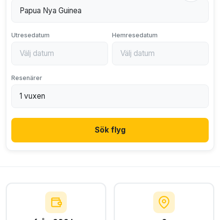
Utresedatum
Hemresedatum
Resenärer
Sök flyg