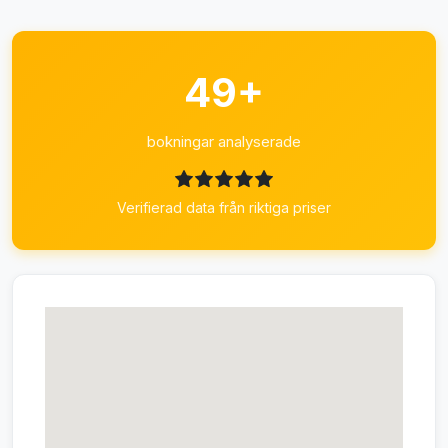
49+
bokningar analyserade
Verifierad data från riktiga priser