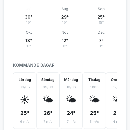
Jul
Aug
Sep
30°
29°
25°
19°
19°
15°
Okt
Nov
Dec
18°
12°
7°
11°
6°
1°
KOMMANDE DAGAR
Lördag
Söndag
Måndag
Tisdag
Onsdag
08/08
09/08
10/08
11/08
12/08
☀️
🌤️
🌤️
🌤️
🌤️
25°
26°
24°
25°
25°
6 m/s
7 m/s
7 m/s
5 m/s
4 m/s