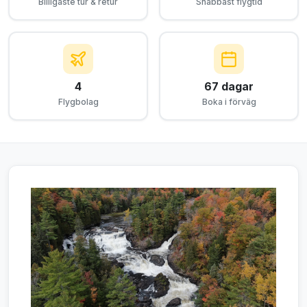
Billigaste tur & retur
Snabbast flygtid
4
67 dagar
Flygbolag
Boka i förväg