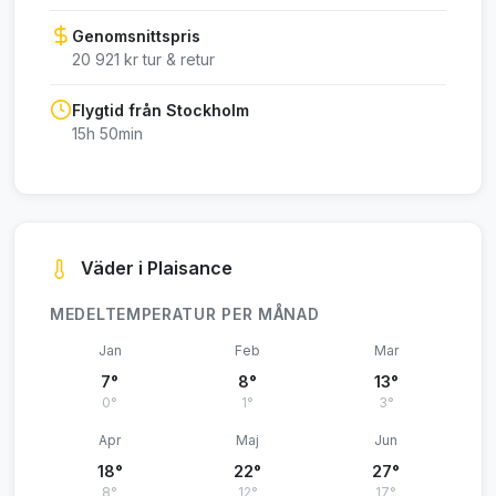
Genomsnittspris
20 921 kr tur & retur
Flygtid från Stockholm
15h 50min
Väder i Plaisance
MEDELTEMPERATUR PER MÅNAD
Jan
Feb
Mar
7°
8°
13°
0°
1°
3°
Apr
Maj
Jun
18°
22°
27°
8°
12°
17°