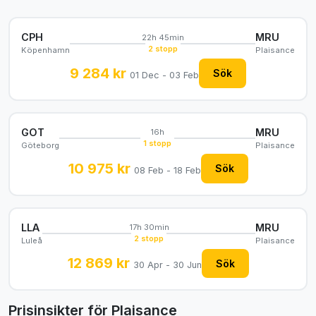
CPH
MRU
22h 45min
2 stopp
Köpenhamn
Plaisance
9 284 kr
Sök
01 Dec - 03 Feb
GOT
MRU
16h
1 stopp
Göteborg
Plaisance
10 975 kr
Sök
08 Feb - 18 Feb
LLA
MRU
17h 30min
2 stopp
Luleå
Plaisance
12 869 kr
Sök
30 Apr - 30 Jun
Prisinsikter för Plaisance