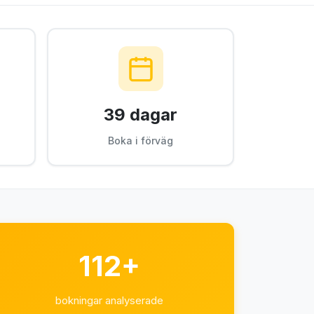
39 dagar
Boka i förväg
112+
bokningar analyserade