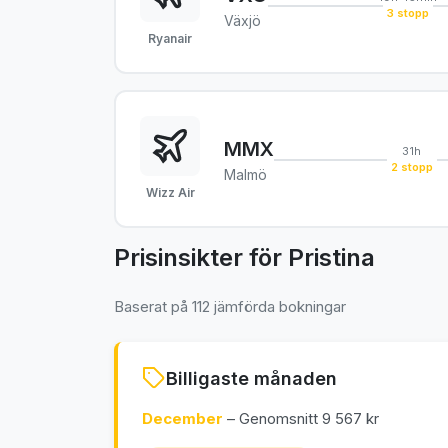
3 stopp
Växjö
Ryanair
MMX
31h
2 stopp
Malmö
Wizz Air
Prisinsikter för Pristina
Baserat på 112 jämförda bokningar
Billigaste månaden
December
– Genomsnitt 9 567 kr