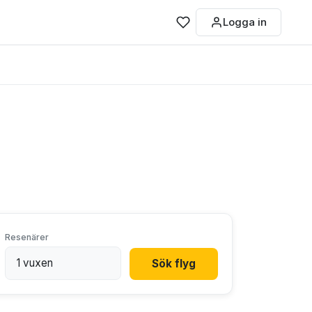
Logga in
Resenärer
Sök flyg