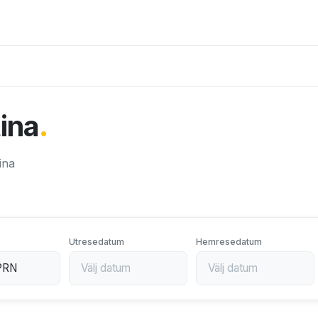
tina
.
tina
Utresedatum
Hemresedatum