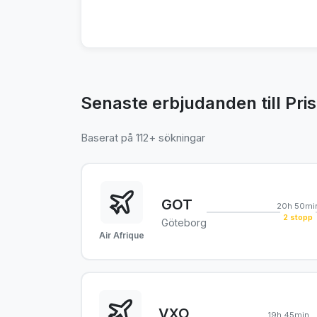
Senaste erbjudanden till Pris
Baserat på 112+ sökningar
GOT
20h 50mi
2 stopp
Göteborg
Air Afrique
VXO
19h 45min