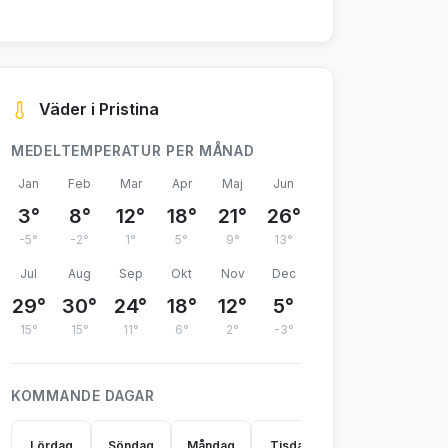
Väder i Pristina
MEDELTEMPERATUR PER MÅNAD
Jan
Feb
Mar
Apr
Maj
Jun
3°
8°
12°
18°
21°
26°
-5°
-2°
1°
5°
9°
13°
Jul
Aug
Sep
Okt
Nov
Dec
29°
30°
24°
18°
12°
5°
15°
15°
11°
6°
2°
-3°
KOMMANDE DAGAR
Lördag
Söndag
Måndag
Tisdag
Onsdag
Tor