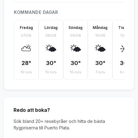
KOMMANDE DAGAR
Fredag
Lördag
Söndag
Måndag
Tisdag
07/08
08/08
09/08
10/08
11/08
⛅
🌤️
🌤️
🌤️
☀️
28°
30°
30°
30°
30°
10 m/s
10 m/s
10 m/s
7 m/s
6 m/s
Redo att boka?
Sök bland 20+ resebyråer och hitta de bästa
flygpriserna till Puerto Plata.