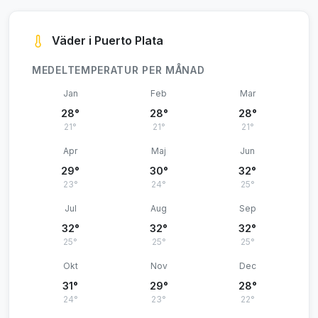
Väder i Puerto Plata
MEDELTEMPERATUR PER MÅNAD
Jan
Feb
Mar
28°
28°
28°
21°
21°
21°
Apr
Maj
Jun
29°
30°
32°
23°
24°
25°
Jul
Aug
Sep
32°
32°
32°
25°
25°
25°
Okt
Nov
Dec
31°
29°
28°
24°
23°
22°