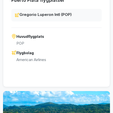
Puerto Plata flygplatser
Gregorio Luperon Intl (POP)
Huvudflygplats
POP
Flygbolag
American Airlines