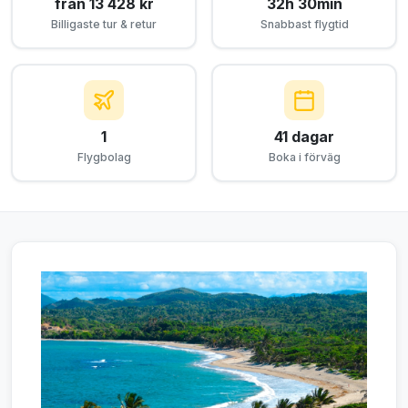
från 13 428 kr
32h 30min
Billigaste tur & retur
Snabbast flygtid
1
41 dagar
Flygbolag
Boka i förväg