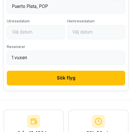
Utresedatum
Hemresedatum
Resenärer
Sök flyg