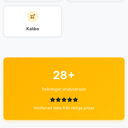
Kalibo
28+
bokningar analyserade
Verifierad data från riktiga priser