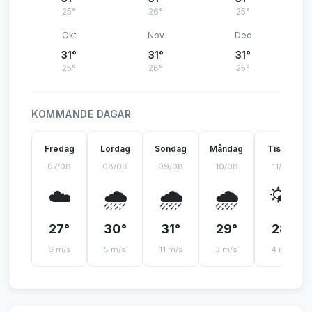
25°
26°
25°
Okt
Nov
Dec
31°
31°
31°
25°
26°
25°
KOMMANDE DAGAR
Fredag
Lördag
Söndag
Måndag
Tisdag
07/08
08/08
09/08
10/08
11/08
☁️
🌧️
🌧️
🌧️
🌤️
27°
30°
31°
29°
28°
6 m/s
5 m/s
11 m/s
3 m/s
4 m/s