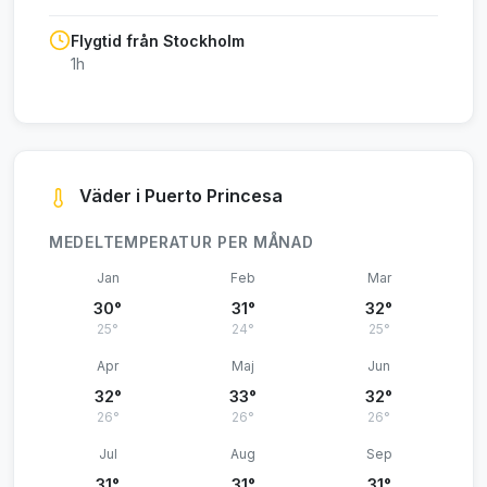
Flygtid från Stockholm
1h
Väder i Puerto Princesa
MEDELTEMPERATUR PER MÅNAD
Jan
Feb
Mar
30°
31°
32°
25°
24°
25°
Apr
Maj
Jun
32°
33°
32°
26°
26°
26°
Jul
Aug
Sep
31°
31°
31°