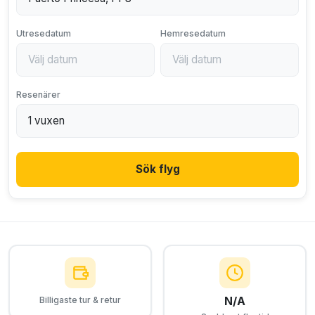
Utresedatum
Hemresedatum
Resenärer
Sök flyg
N/A
Billigaste tur & retur