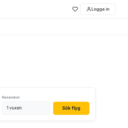
Logga in
Resenärer
Sök flyg