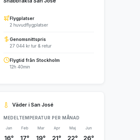
Snabbfakta San José
Flygplatser
2 huvudflygplatser
Genomsnittspris
27 044 kr tur & retur
Flygtid från Stockholm
12h 40min
Väder i San José
MEDELTEMPERATUR PER MÅNAD
Jan
Feb
Mar
Apr
Maj
Jun
16°
17°
19°
21°
22°
26°