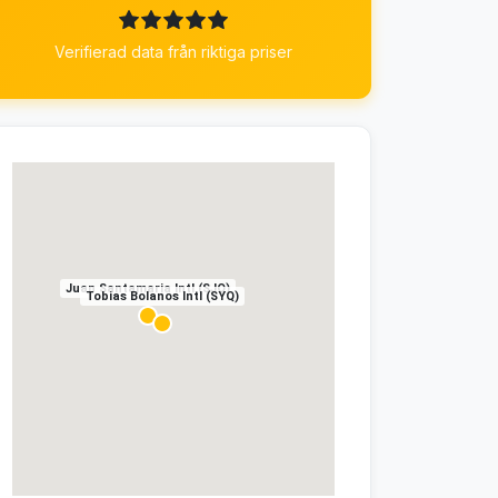
Verifierad data från riktiga priser
Juan Santamaria Intl (SJO)
Tobias Bolanos Intl (SYQ)