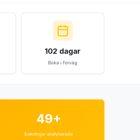
102 dagar
Boka i förväg
49+
bokningar analyserade