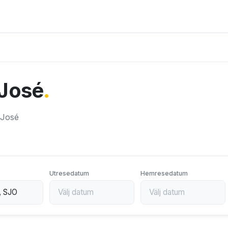
n José
.
n José
Utresedatum
Hemresedatum