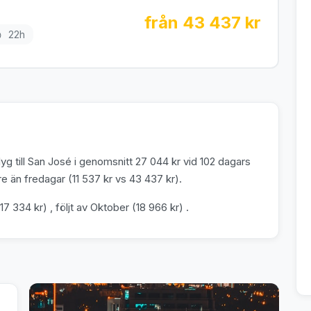
från 43 437 kr
22h
g till San José i genomsnitt 27 044 kr vid 102 dagars
e än fredagar (11 537 kr vs 43 437 kr).
7 334 kr) , följt av Oktober (18 966 kr) .