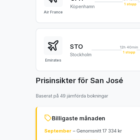
1 stopp
Köpenhamn
Air France
STO
12h 40min
1 stopp
Stockholm
Emirates
Prisinsikter för San José
Baserat på 49 jämförda bokningar
Billigaste månaden
September
– Genomsnitt 17 334 kr