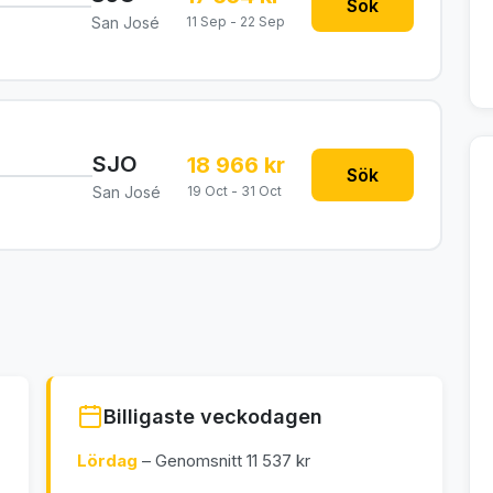
Sök
San José
11 Sep - 22 Sep
SJO
18 966 kr
Sök
San José
19 Oct - 31 Oct
Billigaste veckodagen
Lördag
– Genomsnitt 11 537 kr