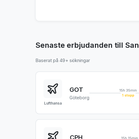
Senaste erbjudanden till Sa
Baserat på 49+ sökningar
GOT
15h 35min
1 stopp
Göteborg
Lufthansa
CPH
15h 15min