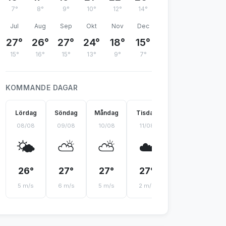
7°
8°
9°
10°
12°
14°
Jul
Aug
Sep
Okt
Nov
Dec
27°
26°
27°
24°
18°
15°
15°
16°
15°
13°
9°
7°
KOMMANDE DAGAR
Lördag
Söndag
Måndag
Tisdag
Onsdag
Tor
08/08
09/08
10/08
11/08
12/08
13
🌤️
⛅
⛅
☁️
🌤️

26°
27°
27°
27°
28°
2
5 m/s
6 m/s
5 m/s
2 m/s
2 m/s
3 