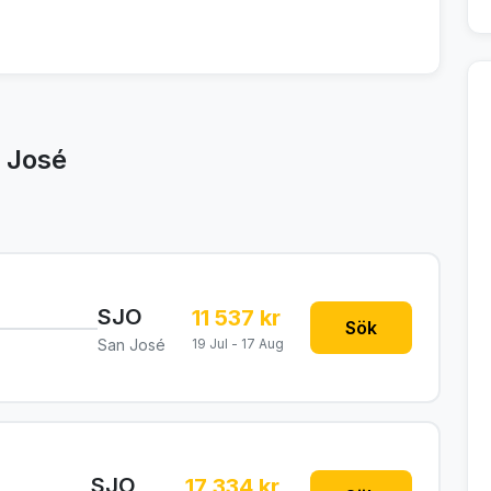
n José
SJO
11 537 kr
Sök
San José
19 Jul - 17 Aug
SJO
17 334 kr