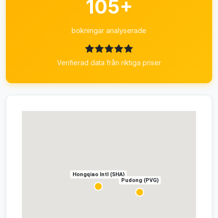
105+
bokningar analyserade
Verifierad data från riktiga priser
Hongqiao Intl (SHA)
Pudong (PVG)