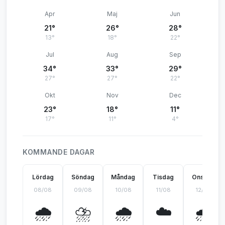
Apr
Maj
Jun
21°
26°
28°
13°
18°
22°
Jul
Aug
Sep
34°
33°
29°
27°
27°
22°
Okt
Nov
Dec
23°
18°
11°
17°
11°
4°
KOMMANDE DAGAR
Lördag
Söndag
Måndag
Tisdag
Onsdag
08/08
09/08
10/08
11/08
12/08
🌧️
⛈️
🌧️
☁️
🌧️