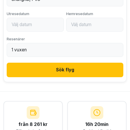
Utresedatum
Hemresedatum
Resenärer
Sök flyg
från 8 261 kr
16h 20min