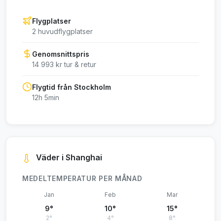
Flygplatser
2 huvudflygplatser
Genomsnittspris
14 993 kr tur & retur
Flygtid från Stockholm
12h 5min
Väder i Shanghai
MEDELTEMPERATUR PER MÅNAD
Jan
Feb
Mar
9°
10°
15°
2°
4°
8°