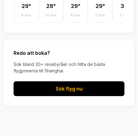
29°
28°
29°
29°
31°
8 m/s
10 m/s
8 m/s
5 m/s
5 m/s
Redo att boka?
Sök bland 20+ resebyråer och hitta de bästa
flygpriserna till Shanghai.
Sök flyg nu