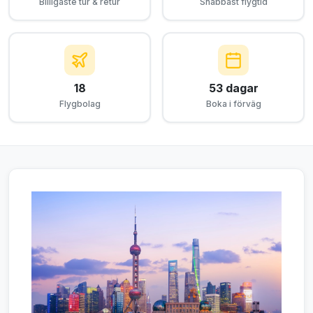
Billigaste tur & retur
Snabbast flygtid
18
53 dagar
Flygbolag
Boka i förväg