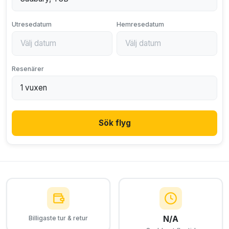
Utresedatum
Hemresedatum
Resenärer
Sök flyg
N/A
Billigaste tur & retur