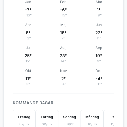
Jan
Feb
Mar
-7°
-6°
1°
-16°
-15°
-9°
Apr
Maj
Jun
8°
18°
22°
-2°
7°
11°
Jul
Aug
Sep
25°
23°
19°
15°
14°
9°
Okt
Nov
Dec
11°
2°
-4°
3°
-4°
-11°
KOMMANDE DAGAR
Fredag
Lördag
Söndag
Måndag
Tisdag
07/08
08/08
09/08
10/08
11/08