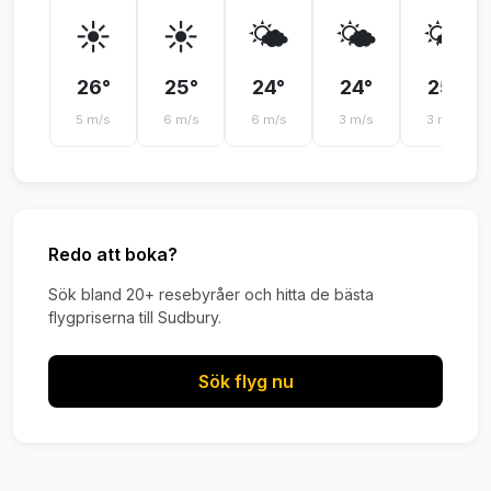
☀️
☀️
🌤️
🌤️
🌤️
26°
25°
24°
24°
25°
5 m/s
6 m/s
6 m/s
3 m/s
3 m/s
Redo att boka?
Sök bland 20+ resebyråer och hitta de bästa
flygpriserna till Sudbury.
Sök flyg nu