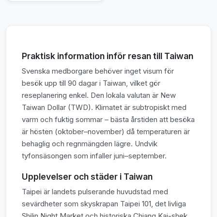
Praktisk information inför resan till Taiwan
Svenska medborgare behöver inget visum för
besök upp till 90 dagar i Taiwan, vilket gör
reseplanering enkel. Den lokala valutan är New
Taiwan Dollar (TWD). Klimatet är subtropiskt med
varm och fuktig sommar – bästa årstiden att besöka
är hösten (oktober–november) då temperaturen är
behaglig och regnmängden lägre. Undvik
tyfonsäsongen som infaller juni–september.
Upplevelser och städer i Taiwan
Taipei är landets pulserande huvudstad med
sevärdheter som skyskrapan Taipei 101, det livliga
Shilin Night Market och historiska Chiang Kai-shek