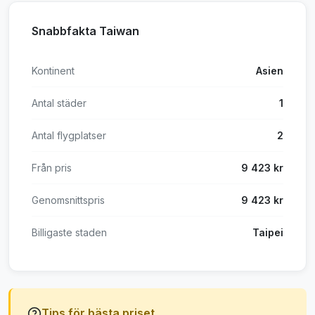
Snabbfakta Taiwan
Kontinent
Asien
Antal städer
1
Antal flygplatser
2
Från pris
9 423 kr
Genomsnittspris
9 423 kr
Billigaste staden
Taipei
Tips för bästa priset