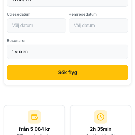
Utresedatum
Hemresedatum
Resenärer
Sök flyg
från 5 084 kr
2h 35min