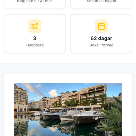
Billigaste tur & retur
Snabbast flygtid
3
62 dagar
Flygbolag
Boka i förväg