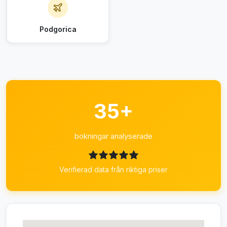
Podgorica
35+
bokningar analyserade
Verifierad data från riktiga priser