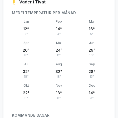
Väder i Tivat
MEDELTEMPERATUR PER MÅNAD
Jan
Feb
Mar
12°
14°
16°
2°
4°
5°
Apr
Maj
Jun
20°
24°
29°
8°
12°
16°
Jul
Aug
Sep
32°
32°
28°
18°
18°
15°
Okt
Nov
Dec
22°
18°
14°
11°
8°
3°
KOMMANDE DAGAR