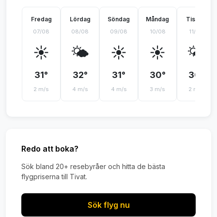
Fredag
Lördag
Söndag
Måndag
Tisdag
07/08
08/08
09/08
10/08
11/08
☀️
🌤️
☀️
☀️
🌤️
31°
32°
31°
30°
30°
2 m/s
4 m/s
4 m/s
3 m/s
2 m/s
Redo att boka?
Sök bland 20+ resebyråer och hitta de bästa
flygpriserna till Tivat.
Sök flyg nu