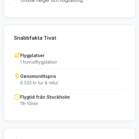
Undvik helger och högsäsong
Snabbfakta Tivat
Flygplatser
1 huvudflygplatser
Genomsnittspris
8 533 kr tur & retur
Flygtid från Stockholm
11h 10min