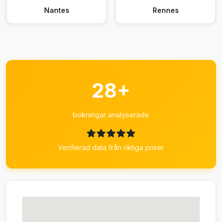
Nantes
Rennes
28+
bokningar analyserade
Verifierad data från riktiga priser