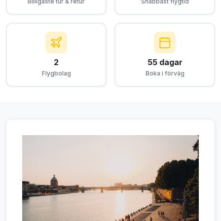
Billigaste tur & retur
Snabbast flygtid
2
55 dagar
Flygbolag
Boka i förväg