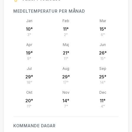
MEDELTEMPERATUR PER MÅNAD
Jan
Feb
Mar
10°
11°
15°
3°
2°
6°
Apr
Maj
Jun
19°
21°
26°
9°
11°
15°
Jul
Aug
Sep
29°
29°
25°
18°
17°
14°
Okt
Nov
Dec
20°
14°
11°
11°
7°
4°
KOMMANDE DAGAR