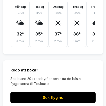
Måndag
Tisdag
Onsdag
Torsdag
Fredag
10/08
11/08
12/08
13/08
14/08
🌤️
🌤️
☀️
☀️
☁️
32°
35°
37°
38°
37°
3 m/s
2 m/s
2 m/s
1 m/s
2 m/s
Redo att boka?
Sök bland 20+ resebyråer och hitta de bästa
flygpriserna till Toulouse.
Sök flyg nu