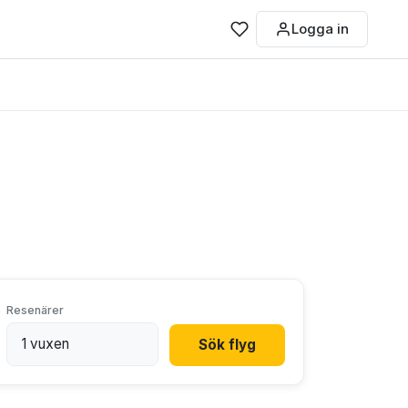
Logga in
Resenärer
Sök flyg