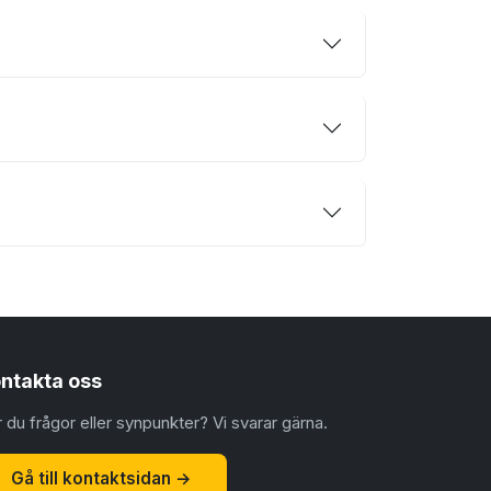
ntakta oss
 du frågor eller synpunkter? Vi svarar gärna.
Gå till kontaktsidan →