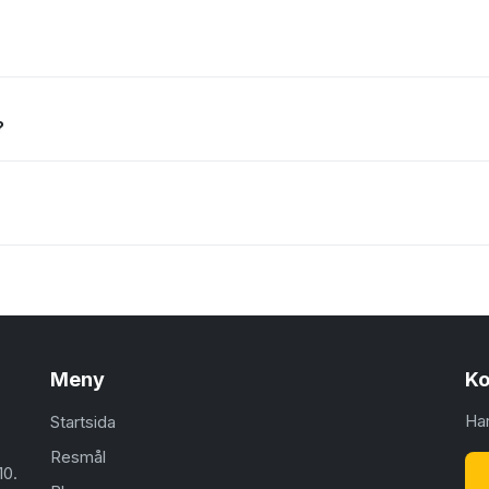
?
Meny
Ko
Har
Startsida
Resmål
10.