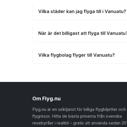
Vilka städer kan jag flyga till i Vanuatu?
När är det billigast att flyga till Vanuatu
Vilka flygbolag flyger till Vanuatu?
Om Flyg.nu
Flyg.nu är en söktjänst för billiga flygbiljetter och
flygresor. Hitta de bästa priserna från svenska
resebyråer i realtid – gratis att använda sedan 20