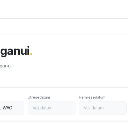
anganui
.
nganui
Utresedatum
Hemresedatum