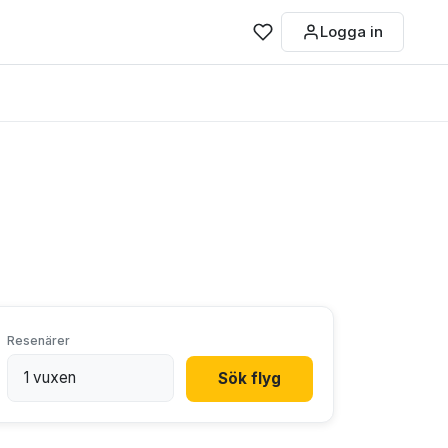
Logga in
Resenärer
Sök flyg