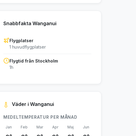
Snabbfakta Wanganui
Flygplatser
1 huvudflygplatser
Flygtid från Stockholm
1h
Väder i Wanganui
MEDELTEMPERATUR PER MÅNAD
Jan
Feb
Mar
Apr
Maj
Jun