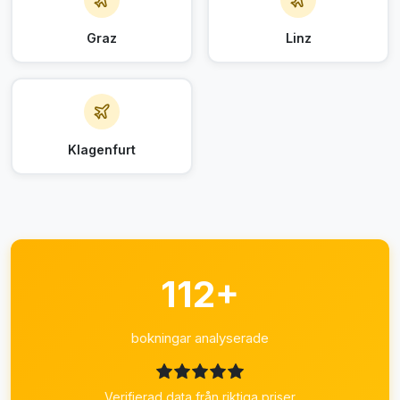
Graz
Linz
Klagenfurt
112+
bokningar analyserade
Verifierad data från riktiga priser