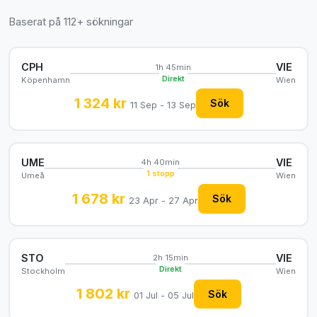
Baserat på 112+ sökningar
CPH
VIE
1h 45min
Direkt
Köpenhamn
Wien
1 324 kr
Sök
11 Sep - 13 Sep
UME
VIE
4h 40min
1 stopp
Umeå
Wien
1 678 kr
Sök
23 Apr - 27 Apr
STO
VIE
2h 15min
Direkt
Stockholm
Wien
1 802 kr
Sök
01 Jul - 05 Jul