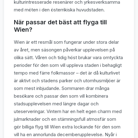
kulturintresserade resenärer och yrkesverksamma
med möten i den österrikiska huvudstaden.
När passar det bäst att flyga till
Wien?
Wien är ett resmål som fungerar under stora delar
av året, men säsongen påverkar upplevelsen på
olika sätt. Våren och tidig höst brukar vara omtyckta
perioder för den som vill uppleva staden i behagligt
tempo med färre folkmassor – det är då kulturlivet
är aktivt och stadens parker och utomhusmiljöer är
som mest inbjudande. Sommaren drar många
besökare och passar den som vill kombinera
stadsupplevelsen med längre dagar och
uteserveringar. Vintern har en helt egen charm med
julmarknader och en stämningsfull atmosfär som
gör billiga flyg till Wien extra lockande för den som
vill ha en annorlunda decemberupplevelse. Nyår i