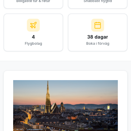
Billigaste tur & retur
Snabbast flygtid
4
38 dagar
Flygbolag
Boka i förväg