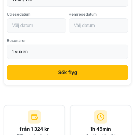
Utresedatum
Hemresedatum
Resenärer
Sök flyg
från 1 324 kr
1h 45min