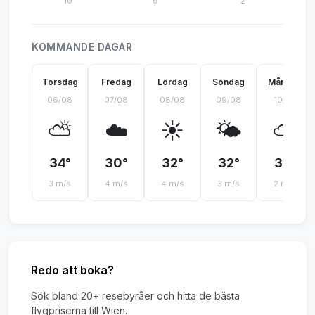
10°
6°
2°
KOMMANDE DAGAR
Torsdag
Fredag
Lördag
Söndag
Måndag
06/08
07/08
08/08
09/08
10/08
⛅
☁️
☀️
🌤️
⛅
34°
30°
32°
32°
34°
3 m/s
4 m/s
4 m/s
3 m/s
2 m/s
Redo att boka?
Sök bland 20+ resebyråer och hitta de bästa
flygpriserna till Wien.