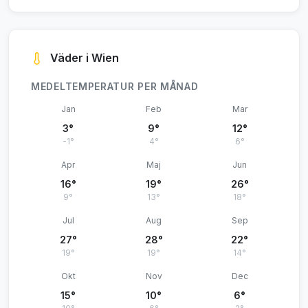
Väder i Wien
MEDELTEMPERATUR PER MÅNAD
Jan
Feb
Mar
3°
9°
12°
-1°
4°
6°
Apr
Maj
Jun
16°
19°
26°
9°
13°
18°
Jul
Aug
Sep
27°
28°
22°
19°
19°
14°
Okt
Nov
Dec
15°
10°
6°