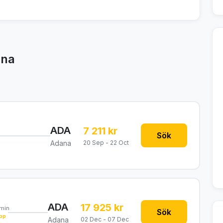
ana
ADA
7 211 kr
Sök
Adana
20 Sep - 22 Oct
ADA
17 925 kr
0min
Sök
pp
Adana
02 Dec - 07 Dec