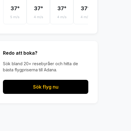
37°
37°
37°
37°
38°
3
5 m/s
4 m/s
4 m/s
4 m/s
4 m/s
4 
Redo att boka?
Sök bland 20+ resebyråer och hitta de
bästa flygpriserna till Adana.
Sök flyg nu