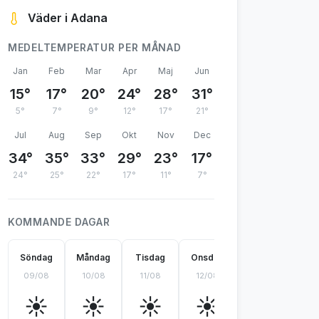
Väder i Adana
MEDELTEMPERATUR PER MÅNAD
Jan
Feb
Mar
Apr
Maj
Jun
15°
17°
20°
24°
28°
31°
5°
7°
9°
12°
17°
21°
Jul
Aug
Sep
Okt
Nov
Dec
34°
35°
33°
29°
23°
17°
24°
25°
22°
17°
11°
7°
KOMMANDE DAGAR
Söndag
Måndag
Tisdag
Onsdag
Torsdag
Fr
09/08
10/08
11/08
12/08
13/08
14
☀️
☀️
☀️
☀️
☀️