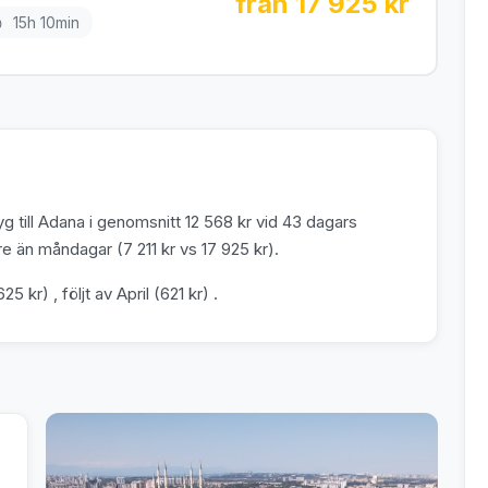
från 17 925 kr
15h 10min
g till Adana i genomsnitt 12 568 kr vid 43 dagars
e än måndagar (7 211 kr vs 17 925 kr).
 kr) , följt av April (621 kr) .