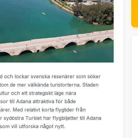
tad och lockar svenska resenärer som söker
rtom de mer välkända turistorterna. Staden
ultur och ett strategiskt läge nära
or till Adana attraktiva för både
er. Med relativt korta flygtider från
 sydöstra Turkiet har flygbiljetter till Adana
 som vill utforska något nytt.