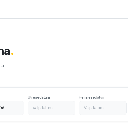
ana
.
ana
Utresedatum
Hemresedatum