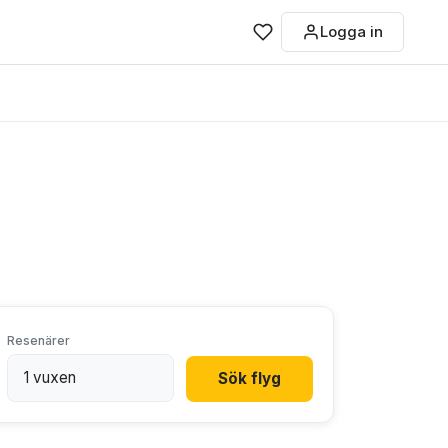
Logga in
Resenärer
Sök flyg