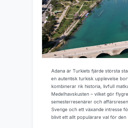
Adana är Turkiets fjärde största s
en autentisk turkisk upplevelse bo
kombinerar rik historia, livfull matk
Medelhavskusten – vilket gör flygres
semesterresenärer och affärsresenär
Sverige och ett växande intresse för
blivit ett allt populärare val för den