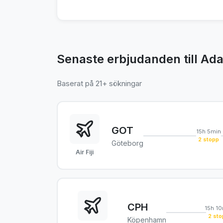
Senaste erbjudanden till Ad
Baserat på 21+ sökningar
GOT
15h 5min
2 stopp
Göteborg
Air Fiji
CPH
15h 1
2 sto
Köpenhamn