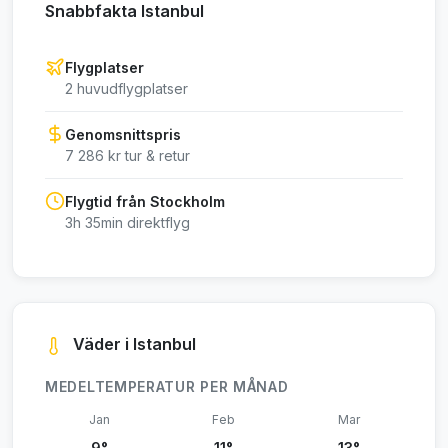
Snabbfakta Istanbul
Flygplatser
2 huvudflygplatser
Genomsnittspris
7 286 kr tur & retur
Flygtid från Stockholm
3h 35min direktflyg
Väder i Istanbul
MEDELTEMPERATUR PER MÅNAD
Jan
Feb
Mar
9°
11°
13°