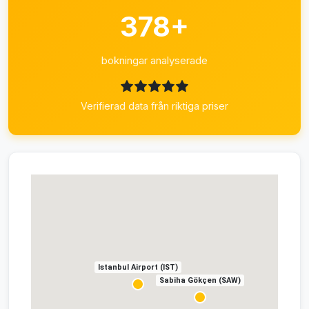
378+
bokningar analyserade
Verifierad data från riktiga priser
Istanbul Airport (IST)
Sabiha Gökçen (SAW)