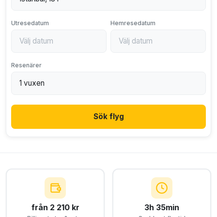
Utresedatum
Hemresedatum
Resenärer
Sök flyg
från 2 210 kr
3h 35min