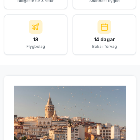
Billigaste tur & retur
Snabbast flygtid
18
14 dagar
Flygbolag
Boka i förväg