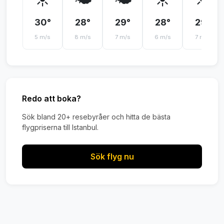
30°
28°
29°
28°
29°
5 m/s
8 m/s
7 m/s
6 m/s
7 m/s
Redo att boka?
Sök bland 20+ resebyråer och hitta de bästa
flygpriserna till Istanbul.
Sök flyg nu