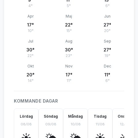
4°
5°
6°
Apr
Maj
Jun
17°
22°
27°
10°
15°
20°
Jul
Aug
Sep
30°
30°
27°
22°
23°
19°
Okt
Nov
Dec
20°
17°
11°
14°
11°
6°
KOMMANDE DAGAR
Lördag
Söndag
Måndag
Tisdag
Onsdag
08/08
09/08
10/08
11/08
12/08
☀️
🌤️
🌤️
☀️
☀️