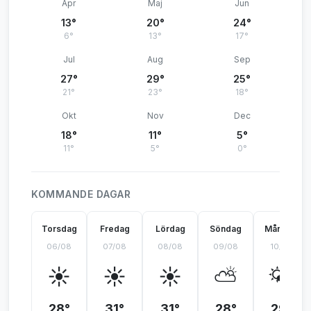
Apr
Maj
Jun
13°
20°
24°
6°
13°
17°
Jul
Aug
Sep
27°
29°
25°
21°
23°
18°
Okt
Nov
Dec
18°
11°
5°
11°
5°
0°
KOMMANDE DAGAR
Torsdag
Fredag
Lördag
Söndag
Måndag
06/08
07/08
08/08
09/08
10/08
☀️
☀️
☀️
⛅
🌤️
28°
31°
31°
28°
29°