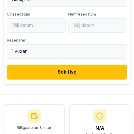
Utresedatum
Hemresedatum
Resenärer
Sök flyg
N/A
Billigaste tur & retur