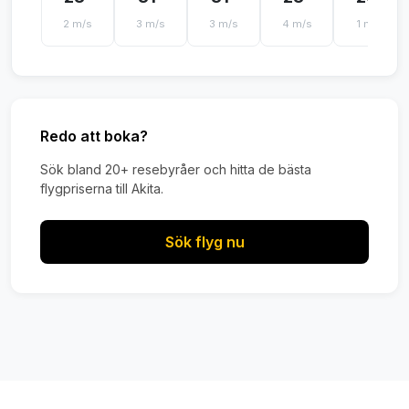
2 m/s
3 m/s
3 m/s
4 m/s
1 m/s
Redo att boka?
Sök bland 20+ resebyråer och hitta de bästa
flygpriserna till Akita.
Sök flyg nu