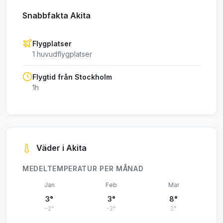
Snabbfakta Akita
Flygplatser
1 huvudflygplatser
Flygtid från Stockholm
1h
Väder i Akita
MEDELTEMPERATUR PER MÅNAD
Jan
Feb
Mar
3°
3°
8°
-2°
-2°
2°