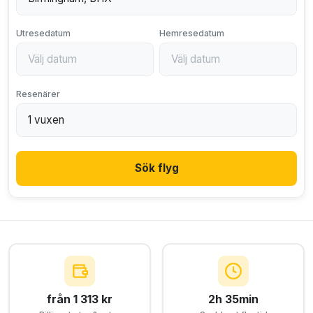
Utresedatum
Hemresedatum
Resenärer
Sök flyg
från 1 313 kr
2h 35min