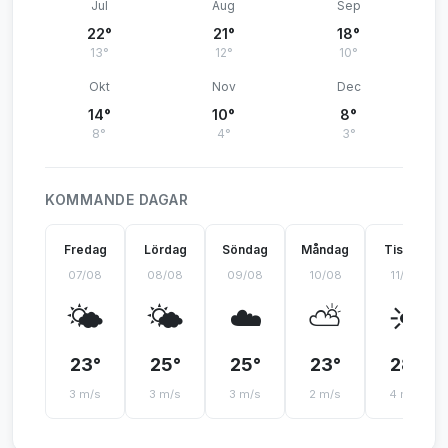
Jul
Aug
Sep
22°
21°
18°
13°
12°
10°
Okt
Nov
Dec
14°
10°
8°
8°
4°
3°
KOMMANDE DAGAR
Fredag
Lördag
Söndag
Måndag
Tisdag
07/08
08/08
09/08
10/08
11/08
🌤️
🌤️
☁️
⛅
☀️
23°
25°
25°
23°
28°
3 m/s
3 m/s
3 m/s
2 m/s
4 m/s