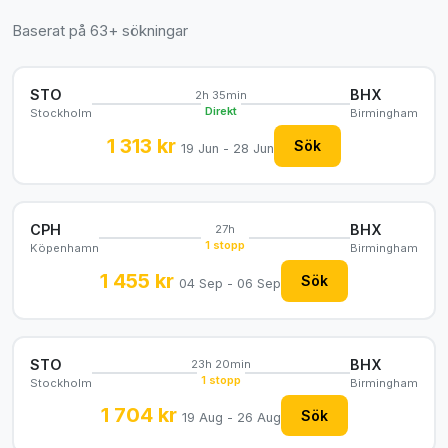
Baserat på 63+ sökningar
STO
BHX
2h 35min
Direkt
Stockholm
Birmingham
1 313 kr
Sök
19 Jun - 28 Jun
CPH
BHX
27h
1 stopp
Köpenhamn
Birmingham
1 455 kr
Sök
04 Sep - 06 Sep
STO
BHX
23h 20min
1 stopp
Stockholm
Birmingham
1 704 kr
Sök
19 Aug - 26 Aug