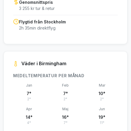
Genomsnittspris
3 255 kr tur & retur
Flygtid från Stockholm
2h 35min direktflyg
Väder i Birmingham
MEDELTEMPERATUR PER MÅNAD
Jan
Feb
Mar
7°
7°
10°
2°
2°
2°
Apr
Maj
Jun
14°
16°
19°
4°
7°
11°