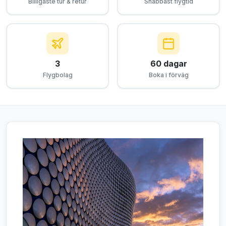
Billigaste tur & retur
Snabbast flygtid
3
60 dagar
Flygbolag
Boka i förväg